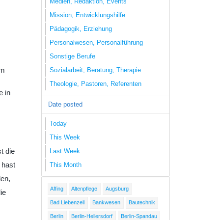
Medien, Redaktion, Events
Mission, Entwicklungshilfe
Pädagogik, Erziehung
Personalwesen, Personalführung
Sonstige Berufe
im
Sozialarbeit, Beratung, Therapie
Theologie, Pastoren, Referenten
e in
Date posted
Today
This Week
t die
Last Week
 hast
This Month
den,
Affing
Altenpflege
Augsburg
ie
Bad Liebenzell
Bankwesen
Bautechnik
Berlin
Berlin-Hellersdorf
Berlin-Spandau