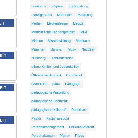
Leonberg
Lobpreis
Ludwigsburg
Ludwigshafen
Mannheim
Marketing
EIT
Medien
Mediendesign
Medizin
Medizinische Fachangestellte
MFA
Mission
Missionsleitung
Mosbach
München
Münster
Musik
NextGen
EIT
Nürnberg
Oberösterreich
offene Kinder- und Jugendarbeit
Öffentlichkeitsarbeit
Osnabrück
Österreich
päda
Pädagogik
EIT
pädagogische Ausbildung
pädagogische Fachkraft
pädagogische Hilfskraft
Paderborn
Pastor
Pastor gesucht
EIT
Personalmanagement
Personalreferent
Personalwesen
Pfarrer
Pflege