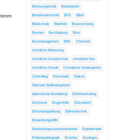
Betreuungskraft
Betriebswirt
Betriebswirtschaft
BFD
Bibel
tieren
Bibelschule
Bielefeld
Braunschweig
Bremen
Buchhaltung
Büro
Büromanagement
BWL
Chemnitz
christliche Betreuung
christliche Grundschule
christliche Kita
christliche Schule
Christlicher Kindergarten
Controlling
Darmstadt
Diakon
Diakonie Stellenangebote
diakonische Ausbildung
Direktmarketing
Dortmund
Drogenhilfe
Düsseldorf
Einrichtungsleitung
Elektrotechnik
Entwicklungshilfe
Entwicklungszusammenarbeit
Ergotherapie
Erlebnispädagogik
Erzieher
Esslingen