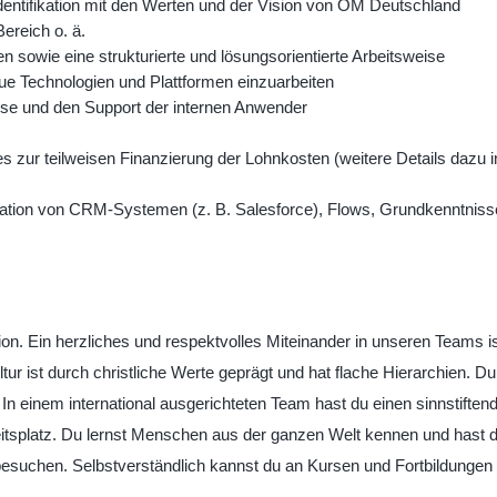
dentifikation mit den Werten und der Vision von OM Deutschland
ereich o. ä.
sowie eine strukturierte und lösungsorientierte Arbeitsweise
eue Technologien und Plattformen einzuarbeiten
se und den Support der internen Anwender
s zur teilweisen Finanzierung der Lohnkosten (weitere Details dazu 
ration von CRM-Systemen (z. B. Salesforce), Flows, Grundkenntniss
sion. Ein herzliches und respektvolles Miteinander in unseren Teams is
ur ist durch christliche Werte geprägt und hat flache Hierarchien. Du
n. In einem international ausgerichteten Team hast du einen sinnstiften
tsplatz. Du lernst Menschen aus der ganzen Welt kennen und hast d
 besuchen. Selbstverständlich kannst du an Kursen und Fortbildungen