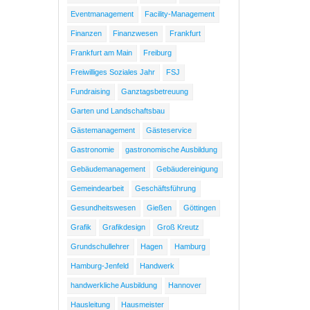
Eventmanagement
Facility-Management
Finanzen
Finanzwesen
Frankfurt
Frankfurt am Main
Freiburg
Freiwilliges Soziales Jahr
FSJ
Fundraising
Ganztagsbetreuung
Garten und Landschaftsbau
Gästemanagement
Gästeservice
Gastronomie
gastronomische Ausbildung
Gebäudemanagement
Gebäudereinigung
Gemeindearbeit
Geschäftsführung
Gesundheitswesen
Gießen
Göttingen
Grafik
Grafikdesign
Groß Kreutz
Grundschullehrer
Hagen
Hamburg
Hamburg-Jenfeld
Handwerk
handwerkliche Ausbildung
Hannover
Hausleitung
Hausmeister