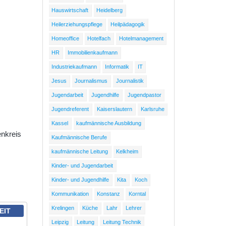
Hauswirtschaft
Heidelberg
Heilerziehungspflege
Heilpädagogik
Homeoffice
Hotelfach
Hotelmanagement
HR
Immobilienkaufmann
Industriekaufmann
Informatik
IT
Jesus
Journalismus
Journalistik
Jugendarbeit
Jugendhilfe
Jugendpastor
Jugendreferent
Kaiserslautern
Karlsruhe
Kassel
kaufmännische Ausbildung
enkreis
Kaufmännische Berufe
kaufmännische Leitung
Kelkheim
Kinder- und Jugendarbeit
Kinder- und Jugendhilfe
Kita
Koch
Kommunikation
Konstanz
Korntal
Krelingen
Küche
Lahr
Lehrer
EIT
Leipzig
Leitung
Leitung Technik