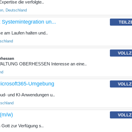
xpertise die verfolgte..
n, Deutschland
 Systemintegration un...
TEILZ
me am Laufen halten und..
schland
VOLLZ
erhessen
TUNG OBERHESSEN Interesse an eine..
nd
Microsoft365-Umgebung
VOLLZ
loud- und KI-Anwendungen u..
tschland
 (m/w)
VOLLZ
 Gott zur Verfügung s..