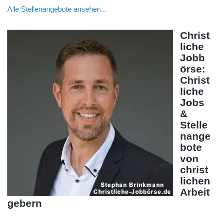
Alle Stellenangebote ansehen...
Christ
liche
Jobb
örse:
Christ
liche
Jobs
&
Stelle
nange
bote
von
christ
lichen
Arbeit
gebern