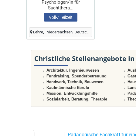
Psychologen/in für
Suchtthera...
Voll-/ Teilzeit
Lehre
Niedersachsen, Deutschland
Christliche Stellenangebote in
Architektur, Ingenieurwesen
Ausb
Fundraising, Spenderbetreuung
Gast
Handwerk, Technik, Bauwesen
Haus
Kaufmännische Berufe
Land
Mission, Entwicklungshilfe
Päda
Sozialarbeit, Beratung, Therapie
Theo
Pädagogische Fachkraft für ein