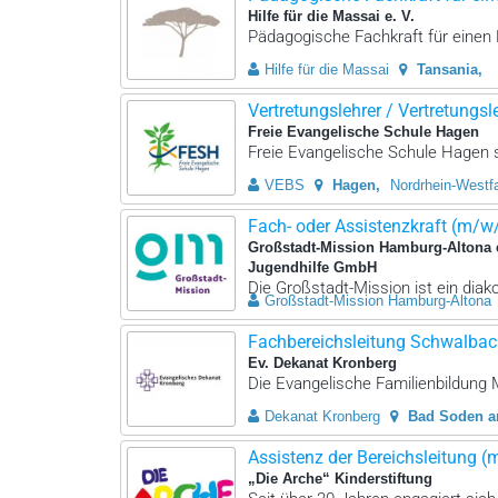
Hilfe für die Massai e. V.
Pädagogische Fachkraft für einen 
Hilfe für die Massai
Tansania
Vertretungslehrer / Vertretungsleh
Freie Evangelische Schule Hagen
Freie Evangelische Schule Hagen su
VEBS
Hagen
Nordrhein-Westf
Fach- oder Assistenzkraft (m/w
Großstadt-Mission Hamburg-Altona 
Jugendhilfe GmbH
Die Großstadt-Mission ist ein dia
Großstadt-Mission Hamburg-Altona
Fachbereichsleitung Schwalbac
Ev. Dekanat Kronberg
Die Evangelische Familienbildung
Dekanat Kronberg
Bad Soden 
Assistenz der Bereichsleitung 
„Die Arche“ Kinderstiftung