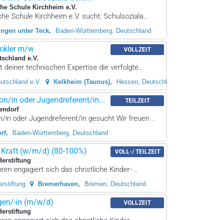
che Schule Kirchheim e.V.
che Schule Kirchheim e.V. sucht: Schulsoziala..
ingen unter Teck
Baden-Württemberg, Deutschland
ckler m/w
VOLLZEIT
schland e.V.
 deiner technischen Expertise die verfolgte..
utschland e.V.
Kelkheim (Taunus)
Hessen, Deutschland
n/in oder Jugendreferent/in...
TEILZEIT
endorf
in oder Jugendreferent/in gesucht Wir freuen ..
rf
Baden-Württemberg, Deutschland
Kraft (w/m/d) (80-100%)
VOLL-/ TEILZEIT
derstiftung
ren engagiert sich das christliche Kinder- ..
rstiftung
Bremerhaven
Bremen, Deutschland
en/-in (m/w/d)
VOLLZEIT
derstiftung