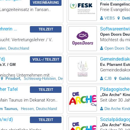
VEREINBARUNG
Freie Evangelis
Langzeiteinsatz in Tansan..
Freie Evangelis
VEBS
Dett
rerin ...
Softwareentwi
TEILZEIT
Open Doors Deut
cht: Vertretungslehrer / V..
Möchtest du mit
alen, Deutschland
Open Doors De
/d)
Gemeindediako
VOLL-/ TEILZEIT
e.V. / GM
Ev. Pfarramt Eut
Gemeindediakon/
konisches Unternehmen mit ..
Prisdorf
Schleswig-Holstein, Deutschland
CJB
Gaildo
her Tafel
Pädagogische 
TEILZEIT
„Die Arche“ Kin
 Main Taunus im Dekanat Kron..
Seit über 30 Jah
am Taunus
Hessen, Deutschland
Die Arche Kinde
(m/w/d)
Sozialpädagog
TEILZEIT
„Die Arche“ Kin