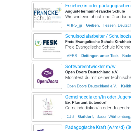
Erzieher/in oder pädagogischen 
August-Hermann-Francke Schule
Wir sind eine christliche Grundsch
AHFS_gi
Gießen
Hessen, Deutsc
Schulsozialarbeiter / Schulsozial
Freie Evangelische Schule Kirchhei
Freie Evangelische Schule Kirchhei
VEBS
Dettingen unter Teck
Bade
Softwareentwickler m/w
Open Doors Deutschland e.V.
Möchtest du mit deiner technischen
Open Doors Deutschland e.V.
Kelkh
Gemeindediakon/in oder Jugendr
Ev. Pfarramt Eutendorf
Gemeindediakon/in oder Jugendrefe
CJB
Gaildorf
Baden-Württemberg,
Pädagogische Kraft (w/m/d) (