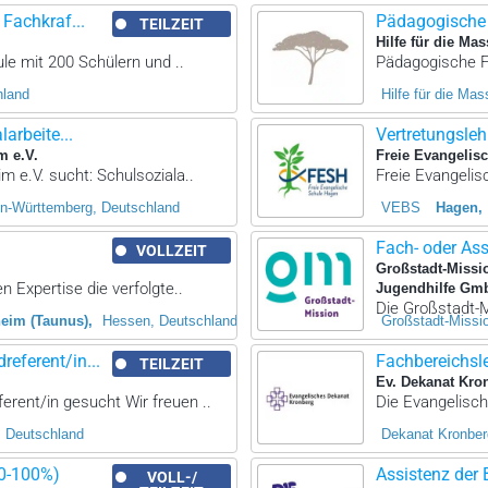
Fachkraf...
Pädagogische F
TEILZEIT
Hilfe für die Mas
ule mit 200 Schülern und ..
Pädagogische Fa
hland
Hilfe für die Mas
arbeite...
Vertretungslehr
m e.V.
Freie Evangelis
m e.V. sucht: Schulsoziala..
Freie Evangelis
n-Württemberg, Deutschland
VEBS
Hagen
Fach- oder As
VOLLZEIT
Großstadt-Missi
 Expertise die verfolgte..
Jugendhilfe Gm
Die Großstadt-M
eim (Taunus)
Hessen, Deutschland
Großstadt-Missi
eferent/in...
Fachbereichsl
TEILZEIT
Ev. Dekanat Kro
rent/in gesucht Wir freuen ..
Die Evangelisch
 Deutschland
Dekanat Kronber
80-100%)
Assistenz der 
VOLL-/