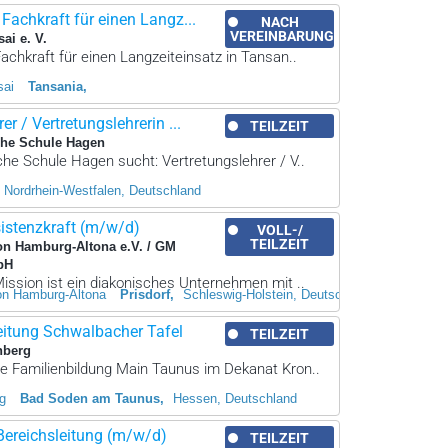
achkraft für einen Langz...
NACH
VEREINBARUNG
sai e. V.
chkraft für einen Langzeiteinsatz in Tansan..
sai
Tansania
er / Vertretungslehrerin ...
TEILZEIT
che Schule Hagen
che Schule Hagen sucht: Vertretungslehrer / V..
Nordrhein-Westfalen, Deutschland
sistenzkraft (m/w/d)
VOLL-/
TEILZEIT
on Hamburg-Altona e.V. / GM
bH
ission ist ein diakonisches Unternehmen mit ..
on Hamburg-Altona
Prisdorf
Schleswig-Holstein, Deutschland
eitung Schwalbacher Tafel
TEILZEIT
nberg
e Familienbildung Main Taunus im Dekanat Kron..
g
Bad Soden am Taunus
Hessen, Deutschland
Bereichsleitung (m/w/d)
TEILZEIT