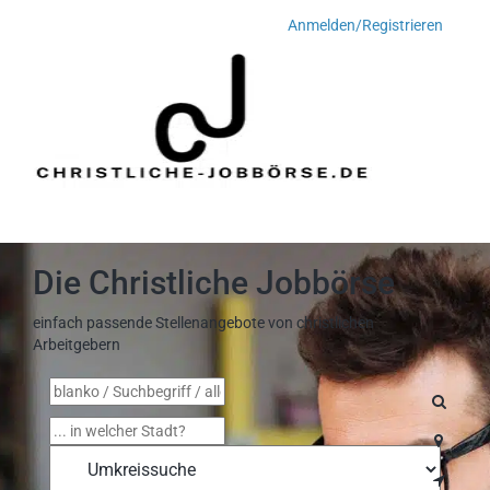
Anmelden/Registrieren
Toggle
navigati
Die Christliche Jobbörse
einfach passende Stellenangebote von christlichen
Arbeitgebern