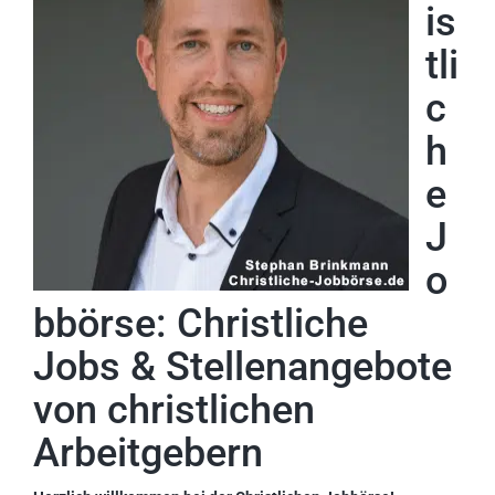
is
tli
c
h
e
J
o
bbörse: Christliche
Jobs & Stellenangebote
von christlichen
Arbeitgebern