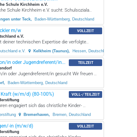
che Schule Kirchheim e.V.
che Schule Kirchheim e.V. sucht: Schulsoziala..
ingen unter Teck
Baden-Württemberg, Deutschland
ckler m/w
VOLLZEIT
schland e.V.
 deiner technischen Expertise die verfolgte..
utschland e.V.
Kelkheim (Taunus)
Hessen, Deutschland
n/in oder Jugendreferent/in...
TEILZEIT
endorf
in oder Jugendreferent/in gesucht Wir freuen ..
rf
Baden-Württemberg, Deutschland
Kraft (w/m/d) (80-100%)
VOLL-/ TEILZEIT
derstiftung
ren engagiert sich das christliche Kinder- ..
rstiftung
Bremerhaven
Bremen, Deutschland
en/-in (m/w/d)
VOLLZEIT
derstiftung