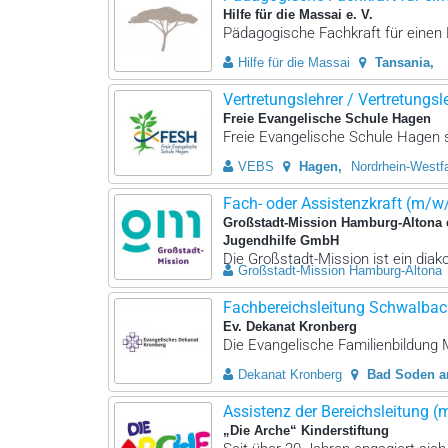
Hilfe für die Massai e. V.
Pädagogische Fachkraft für einen 
Hilfe für die Massai
Tansania
Vertretungslehrer / Vertretungsleh
Freie Evangelische Schule Hagen
Freie Evangelische Schule Hagen su
VEBS
Hagen
Nordrhein-Westf
Fach- oder Assistenzkraft (m/w
Großstadt-Mission Hamburg-Altona 
Jugendhilfe GmbH
Die Großstadt-Mission ist ein dia
Großstadt-Mission Hamburg-Altona
Fachbereichsleitung Schwalbac
Ev. Dekanat Kronberg
Die Evangelische Familienbildung
Dekanat Kronberg
Bad Soden 
Assistenz der Bereichsleitung 
„Die Arche“ Kinderstiftung