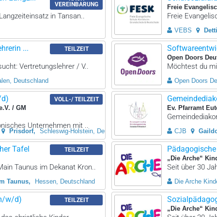
VEREINBARUNG
Freie Evangelis
Langzeiteinsatz in Tansan..
Freie Evangelis
VEBS
Dett
rerin ...
Softwareentwi
TEILZEIT
Open Doors Deut
cht: Vertretungslehrer / V..
Möchtest du mit
alen, Deutschland
Open Doors De
/d)
Gemeindediako
VOLL-/ TEILZEIT
e.V. / GM
Ev. Pfarramt Eut
Gemeindediakon/
konisches Unternehmen mit ..
Prisdorf
Schleswig-Holstein, Deutschland
CJB
Gaildo
her Tafel
Pädagogische 
TEILZEIT
„Die Arche“ Kin
 Main Taunus im Dekanat Kron..
Seit über 30 Jah
am Taunus
Hessen, Deutschland
Die Arche Kinde
(m/w/d)
Sozialpädagog
TEILZEIT
„Die Arche“ Kin