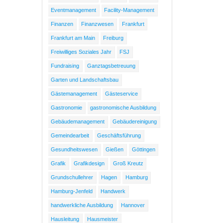
Eventmanagement
Facility-Management
Finanzen
Finanzwesen
Frankfurt
Frankfurt am Main
Freiburg
Freiwilliges Soziales Jahr
FSJ
Fundraising
Ganztagsbetreuung
Garten und Landschaftsbau
Gästemanagement
Gästeservice
Gastronomie
gastronomische Ausbildung
Gebäudemanagement
Gebäudereinigung
Gemeindearbeit
Geschäftsführung
Gesundheitswesen
Gießen
Göttingen
Grafik
Grafikdesign
Groß Kreutz
Grundschullehrer
Hagen
Hamburg
Hamburg-Jenfeld
Handwerk
handwerkliche Ausbildung
Hannover
Hausleitung
Hausmeister