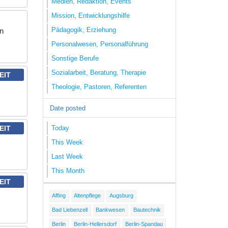
Medien, Redaktion, Events
Mission, Entwicklungshilfe
Pädagogik, Erziehung
en
Personalwesen, Personalführung
Sonstige Berufe
Sozialarbeit, Beratung, Therapie
EIT
Theologie, Pastoren, Referenten
Date posted
Today
EIT
This Week
Last Week
This Month
EIT
Affing
Altenpflege
Augsburg
Bad Liebenzell
Bankwesen
Bautechnik
Berlin
Berlin-Hellersdorf
Berlin-Spandau