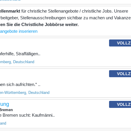
tellenmarkt
für christliche Stellenangebote / christliche Jobs. Unsere
e Arbeitgeber, Stellenausschreibungen sichtbar zu machen und Vakanz
en Sie die Christliche Jobbörse weiter.
nangebote inserieren
VOLLZ
rhilfe, Straffälligen..
emberg, Deutschland
VOLLZ
n sich aufrichten.“ ..
en-Württemberg, Deutschland
rung
VOLLZ
 Bremen
e Bremen sucht: Kaufmänni..
land