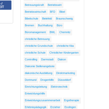
-/
Betreuungskraft
Betriebswirt
EIT
Betriebswirtschaft
BFD
Bibel
Bibelschule
Bielefeld
Braunschweig
Bremen
Buchhaltung
Büro
Büromanagement
BWL
Chemnitz
christliche Betreuung
christliche Grundschule
christliche Kita
christliche Schule
Christlicher Kindergarten
Controlling
Darmstadt
Diakon
Diakonie Stellenangebote
diakonische Ausbildung
Direktmarketing
Dortmund
Drogenhilfe
Düsseldorf
Einrichtungsleitung
Elektrotechnik
Entwicklungshilfe
Entwicklungszusammenarbeit
Ergotherapie
Erlebnispädagogik
Erzieher
Esslingen