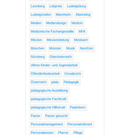
Leonberg
Lobpreis
Ludwigsburg
Ludwigshafen
Mannheim
Marketing
Medien
Mediendesign
Medizin
Medizinische Fachangestellte
MFA
Mission
Missionsleitung
Mosbach
München
Münster
Musik
NextGen
Nürnberg
Oberösterreich
offene Kinder- und Jugendarbeit
Öffentlichkeitsarbeit
Osnabrück
Österreich
päda
Pädagogik
pädagogische Ausbildung
pädagogische Fachkraft
pädagogische Hilfskraft
Paderborn
Pastor
Pastor gesucht
Personalmanagement
Personalreferent
Personalwesen
Pfarrer
Pflege