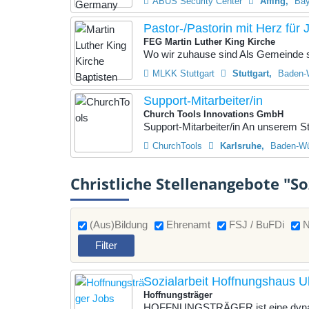
ABUS Security Center
Affing
Bay
Pastor-/Pastorin mit Herz für
FEG Martin Luther King Kirche
Wo wir zuhause sind Als Gemeinde si
MLKK Stuttgart
Stuttgart
Baden-
Support-Mitarbeiter/in
Church Tools Innovations GmbH
Support-Mitarbeiter/in An unserem St
ChurchTools
Karlsruhe
Baden-Wü
Christliche Stellenangebote "So
(Aus)Bildung
Ehrenamt
FSJ / BuFDi
N
Sozialarbeit Hoffnungshaus U
Hoffnungsträger
HOFFNUNGSTRÄGER ist eine dynami