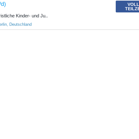
/d)
VOLL
TEILZ
istliche Kinder- und Ju..
erlin, Deutschland