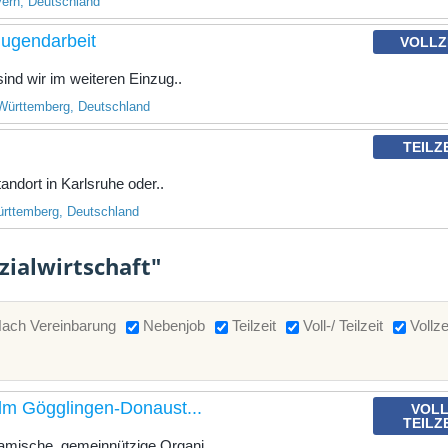
ern, Deutschland
 Jugendarbeit
VOLLZ
nd wir im weiteren Einzug..
Württemberg, Deutschland
TEILZ
andort in Karlsruhe oder..
rttemberg, Deutschland
zialwirtschaft"
ach Vereinbarung
Nebenjob
Teilzeit
Voll-/ Teilzeit
Vollze
lm Gögglingen-Donaust...
VOLL
TEILZ
sche, gemeinnützige Organi..