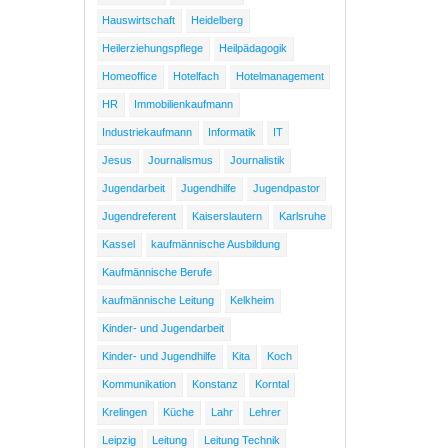
Hauswirtschaft
Heidelberg
Heilerziehungspflege
Heilpädagogik
Homeoffice
Hotelfach
Hotelmanagement
HR
Immobilienkaufmann
Industriekaufmann
Informatik
IT
Jesus
Journalismus
Journalistik
Jugendarbeit
Jugendhilfe
Jugendpastor
Jugendreferent
Kaiserslautern
Karlsruhe
Kassel
kaufmännische Ausbildung
Kaufmännische Berufe
kaufmännische Leitung
Kelkheim
Kinder- und Jugendarbeit
Kinder- und Jugendhilfe
Kita
Koch
Kommunikation
Konstanz
Korntal
Krelingen
Küche
Lahr
Lehrer
Leipzig
Leitung
Leitung Technik