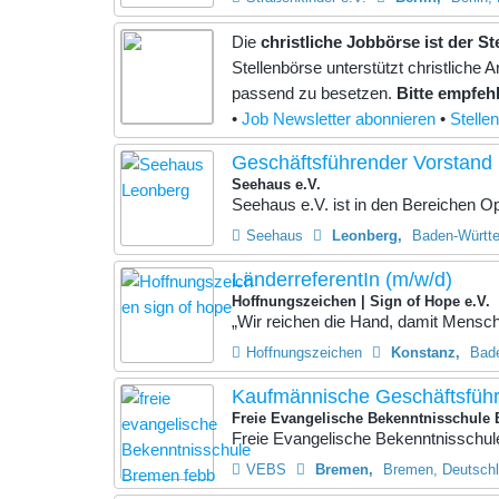
Die
christliche Jobbörse ist der S
Stellenbörse unterstützt christlich
passend zu besetzen.
Bitte empfehl
•
Job Newsletter abonnieren
•
Stelle
Geschäftsführender Vorstand
Seehaus e.V.
Seehaus e.V. ist in den Bereichen Opfe
Seehaus
Leonberg
Baden-Württ
LänderreferentIn (m/w/d)
Hoffnungszeichen | Sign of Hope e.V.
„Wir reichen die Hand, damit Mensche
Hoffnungszeichen
Konstanz
Bad
Kaufmännische Geschäftsfüh
Freie Evangelische Bekenntnisschule
Freie Evangelische Bekenntnisschul
VEBS
Bremen
Bremen, Deutsch