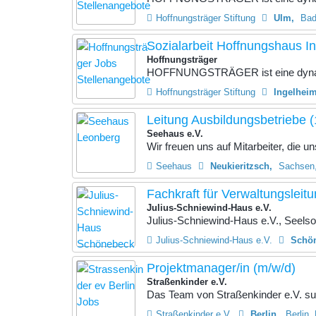
Hoffnungsträger Stiftung
Ulm
Bad
Sozialarbeit Hoffnungshaus In
Hoffnungsträger
HOFFNUNGSTRÄGER ist eine dynami
Hoffnungsträger Stiftung
Ingelhei
Leitung Ausbildungsbetriebe 
Seehaus e.V.
Wir freuen uns auf Mitarbeiter, die un
Seehaus
Neukieritzsch
Sachsen,
Fachkraft für Verwaltungsleit
Julius-Schniewind-Haus e.V.
Julius-Schniewind-Haus e.V., Seelso
Julius-Schniewind-Haus e.V.
Schön
Projektmanager/in (m/w/d)
Straßenkinder e.V.
Das Team von Straßenkinder e.V. su
Straßenkinder e.V.
Berlin
Berlin,