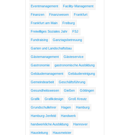
Eventmanagement
Facility-Management
Finanzen
Finanzwesen
Frankfurt
Frankfurt am Main
Freiburg
Freiwilliges Soziales Jahr
FSJ
Fundraising
Ganztagsbetreuung
Garten und Landschaftsbau
Gästemanagement
Gästeservice
Gastronomie
gastronomische Ausbildung
Gebäudemanagement
Gebäudereinigung
Gemeindearbeit
Geschäftsführung
Gesundheitswesen
Gießen
Göttingen
Grafik
Grafikdesign
Groß Kreutz
Grundschullehrer
Hagen
Hamburg
Hamburg-Jenfeld
Handwerk
handwerkliche Ausbildung
Hannover
Hausleitung
Hausmeister