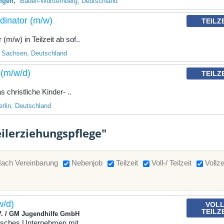
ngen
Baden-Württemberg, Deutschland
dinator (m/w)
TEILZ
m/w) in Teilzeit ab sof..
Sachsen, Deutschland
 (m/w/d)
TEILZ
 christliche Kinder- ..
erlin, Deutschland
eilerziehungspflege"
ach Vereinbarung
Nebenjob
Teilzeit
Voll-/ Teilzeit
Vollze
w/d)
VOLL
TEILZ
V. / GM Jugendhilfe GmbH
nisches Unternehmen mit ..