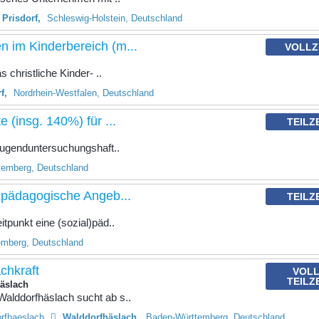
Prisdorf
Schleswig-Holstein, Deutschland
n im Kinderbereich (m...
VOLLZ
 christliche Kinder- ..
f
Nordrhein-Westfalen, Deutschland
 (insg. 140%) für ...
TEILZ
 Jugenduntersuchungshaft..
temberg, Deutschland
alpädagogische Angeb...
TEILZ
punkt eine (sozial)päd..
emberg, Deutschland
chkraft
VOLL
TEILZ
häslach
alddorfhäslach sucht ab s..
rfhaeslach
Walddorfhäslach
Baden-Württemberg, Deutschland