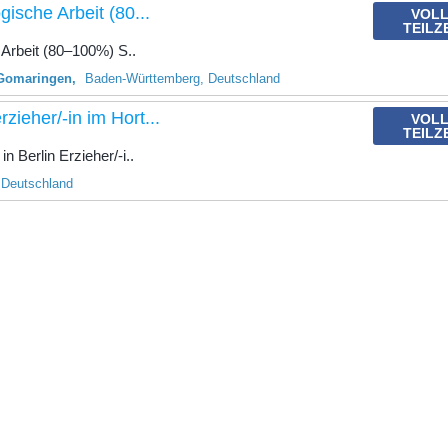
gische Arbeit (80...
VOLL
TEILZ
.
e Arbeit (80–100%) S..
Gomaringen
Baden-Württemberg, Deutschland
rzieher/-in im Hort...
VOLL
TEILZ
n Berlin Erzieher/-i..
, Deutschland