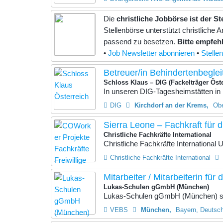
Die
christliche Jobbörse ist der S
Stellenbörse unterstützt christlich
passend zu besetzen.
Bitte empfehl
•
Job Newsletter abonnieren
•
Stelle
Betreuer/in Behindertenbegle
Schloss Klaus – DIG (Fackelträger Öste
In unseren DIG-Tagesheimstätten in 
DIG
Kirchdorf an der Krems
Obe
Sierra Leone – Fachkraft für di
Christliche Fachkräfte International
Christliche Fachkräfte International
Christliche Fachkräfte International
Mitarbeiter / Mitarbeiterin für
Lukas-Schulen gGmbH (München)
Lukas-Schulen gGmbH (München) such
VEBS
München
Bayern, Deutsc