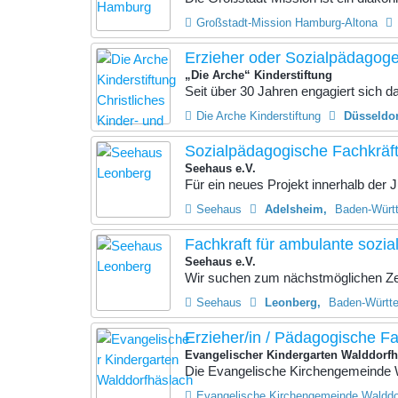
Großstadt-Mission Hamburg-Altona
Erzieher oder Sozialpädagoge
„Die Arche“ Kinderstiftung
Seit über 30 Jahren engagiert sich das
Die Arche Kinderstiftung
Düsseldor
Sozialpädagogische Fachkräfte
Seehaus e.V.
Für ein neues Projekt innerhalb der
Seehaus
Adelsheim
Baden-Würt
Fachkraft für ambulante sozi
Seehaus e.V.
Wir suchen zum nächstmöglichen Zeit
Seehaus
Leonberg
Baden-Württ
Erzieher/in / Pädagogische Fa
Evangelischer Kindergarten Walddorf
Die Evangelische Kirchengemeinde W
Evangelische Kirchengemeinde Walddo