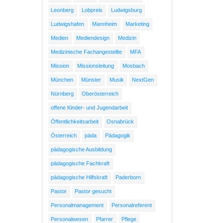
Leonberg
Lobpreis
Ludwigsburg
Ludwigshafen
Mannheim
Marketing
Medien
Mediendesign
Medizin
Medizinische Fachangestellte
MFA
Mission
Missionsleitung
Mosbach
München
Münster
Musik
NextGen
Nürnberg
Oberösterreich
offene Kinder- und Jugendarbeit
Öffentlichkeitsarbeit
Osnabrück
Österreich
päda
Pädagogik
pädagogische Ausbildung
pädagogische Fachkraft
pädagogische Hilfskraft
Paderborn
Pastor
Pastor gesucht
Personalmanagement
Personalreferent
Personalwesen
Pfarrer
Pflege