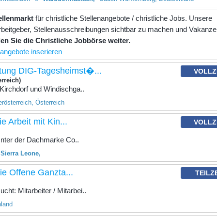
tellenmarkt
für christliche Stellenangebote / christliche Jobs. Unsere
e Arbeitgeber, Stellenausschreibungen sichtbar zu machen und Vakanz
en Sie die Christliche Jobbörse weiter.
nangebote inserieren
itung DIG-Tagesheimst�...
VOLLZ
rreich)
Kirchdorf und Windischga..
rösterreich, Österreich
e Arbeit mit Kin...
VOLLZ
 Unter der Dachmarke Co..
Sierra Leone
 die Offene Ganzta...
TEILZ
t: Mitarbeiter / Mitarbei..
hland