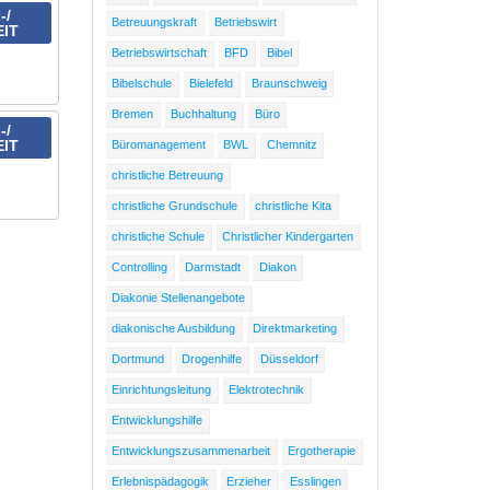
-/
Betreuungskraft
Betriebswirt
EIT
Betriebswirtschaft
BFD
Bibel
Bibelschule
Bielefeld
Braunschweig
Bremen
Buchhaltung
Büro
-/
EIT
Büromanagement
BWL
Chemnitz
christliche Betreuung
christliche Grundschule
christliche Kita
christliche Schule
Christlicher Kindergarten
Controlling
Darmstadt
Diakon
Diakonie Stellenangebote
diakonische Ausbildung
Direktmarketing
Dortmund
Drogenhilfe
Düsseldorf
Einrichtungsleitung
Elektrotechnik
Entwicklungshilfe
Entwicklungszusammenarbeit
Ergotherapie
Erlebnispädagogik
Erzieher
Esslingen