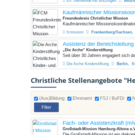
Ev. Gemeinde AB Bötzingen
Bötzi
Kaufmännischer Missionskoor
Freundeskreis Christlicher Mission
Kaufmännischer Missionskoordinator (
fcmission
Frankenberg/Sachsen
Assistenz der Bereichsleitung
„Die Arche“ Kinderstiftung
Seit über 30 Jahren engagiert sich das
Die Arche Kinderstiftung
Berlin
B
Christliche Stellenangebote "H
(Aus)Bildung
Ehrenamt
FSJ / BuFDi
N
Fach- oder Assistenzkraft (m/
Großstadt-Mission Hamburg-Altona e.
Die Großstadt-Mission ist ein diako