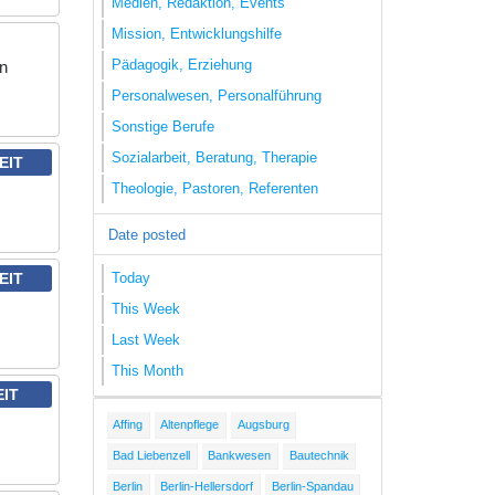
Medien, Redaktion, Events
Mission, Entwicklungshilfe
Pädagogik, Erziehung
en
Personalwesen, Personalführung
Sonstige Berufe
Sozialarbeit, Beratung, Therapie
EIT
Theologie, Pastoren, Referenten
Date posted
Today
EIT
This Week
Last Week
This Month
EIT
Affing
Altenpflege
Augsburg
Bad Liebenzell
Bankwesen
Bautechnik
Berlin
Berlin-Hellersdorf
Berlin-Spandau