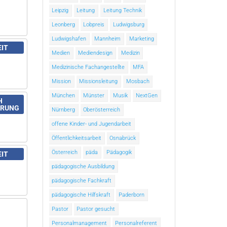
Leipzig
Leitung
Leitung Technik
Leonberg
Lobpreis
Ludwigsburg
Ludwigshafen
Mannheim
Marketing
EIT
Medien
Mediendesign
Medizin
Medizinische Fachangestellte
MFA
Mission
Missionsleitung
Mosbach
München
Münster
Musik
NextGen
H
ARUNG
Nürnberg
Oberösterreich
offene Kinder- und Jugendarbeit
Öffentlichkeitsarbeit
Osnabrück
Österreich
päda
Pädagogik
EIT
pädagogische Ausbildung
pädagogische Fachkraft
pädagogische Hilfskraft
Paderborn
Pastor
Pastor gesucht
Personalmanagement
Personalreferent