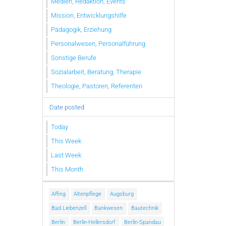
Medien, Redaktion, Events
Mission, Entwicklungshilfe
Pädagogik, Erziehung
Personalwesen, Personalführung
Sonstige Berufe
Sozialarbeit, Beratung, Therapie
Theologie, Pastoren, Referenten
Date posted
Today
This Week
Last Week
This Month
Affing
Altenpflege
Augsburg
Bad Liebenzell
Bankwesen
Bautechnik
Berlin
Berlin-Hellersdorf
Berlin-Spandau