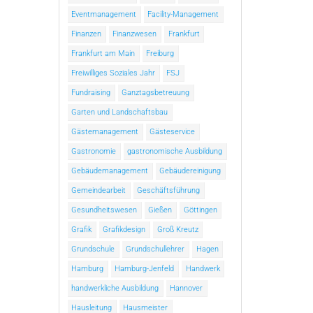
Eventmanagement
Facility-Management
Finanzen
Finanzwesen
Frankfurt
Frankfurt am Main
Freiburg
Freiwilliges Soziales Jahr
FSJ
Fundraising
Ganztagsbetreuung
Garten und Landschaftsbau
Gästemanagement
Gästeservice
Gastronomie
gastronomische Ausbildung
Gebäudemanagement
Gebäudereinigung
Gemeindearbeit
Geschäftsführung
Gesundheitswesen
Gießen
Göttingen
Grafik
Grafikdesign
Groß Kreutz
Grundschule
Grundschullehrer
Hagen
Hamburg
Hamburg-Jenfeld
Handwerk
handwerkliche Ausbildung
Hannover
Hausleitung
Hausmeister