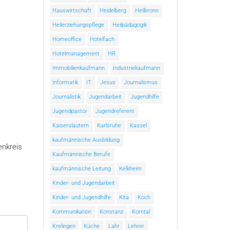
Hauswirtschaft
Heidelberg
Heilbronn
Heilerziehungspflege
Heilpädagogik
Homeoffice
Hotelfach
Hotelmanagement
HR
Immobilienkaufmann
Industriekaufmann
Informatik
IT
Jesus
Journalismus
Journalistik
Jugendarbeit
Jugendhilfe
Jugendpastor
Jugendreferent
Kaiserslautern
Karlsruhe
Kassel
kaufmännische Ausbildung
enkreis
Kaufmännische Berufe
kaufmännische Leitung
Kelkheim
Kinder- und Jugendarbeit
Kinder- und Jugendhilfe
Kita
Koch
Kommunikation
Konstanz
Korntal
Krelingen
Küche
Lahr
Lehrer