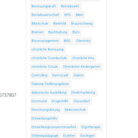
Betreuungskraft
Betriebswirt
Betriebswirtschaft
BFD
Bibel
Bibelschule
Bielefeld
Braunschweig
Bremen
Buchhaltung
Büro
Büromanagement
BWL
Chemnitz
christliche Betreuung
christliche Grundschule
christliche Kita
christliche Schule
Christlicher Kindergarten
Controlling
Darmstadt
Diakon
Diakonie Stellenangebote
diakonische Ausbildung
Direktmarketing
45737807
Dortmund
Drogenhilfe
Düsseldorf
Einrichtungsleitung
Elektrotechnik
Entwicklungshilfe
Entwicklungszusammenarbeit
Ergotherapie
Erlebnispädagogik
Erzieher
Esslingen