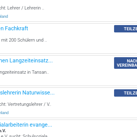
ht: Lehrer / Lehrerin ..
hland
en Fachkraft
TEILZ
 mit 200 Schülern und ..
nen Langzeiteinsatz...
NAC
VEREINB
ngzeiteinsatz in Tansan..
slehrerin Naturwisse...
TEILZ
t: Vertretungslehrer / V..
hland
ialarbeiterin evange...
e.V.
e.V. sucht: Schulsoziala..