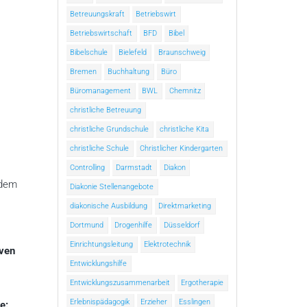
Betreuungskraft
Betriebswirt
Betriebswirtschaft
BFD
Bibel
Bibelschule
Bielefeld
Braunschweig
Bremen
Buchhaltung
Büro
Büromanagement
BWL
Chemnitz
christliche Betreuung
christliche Grundschule
christliche Kita
christliche Schule
Christlicher Kindergarten
Controlling
Darmstadt
Diakon
 dem
Diakonie Stellenangebote
diakonische Ausbildung
Direktmarketing
Dortmund
Drogenhilfe
Düsseldorf
Einrichtungsleitung
Elektrotechnik
iven
Entwicklungshilfe
Entwicklungszusammenarbeit
Ergotherapie
Erlebnispädagogik
Erzieher
Esslingen
e: