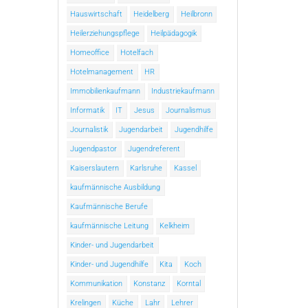
Hauswirtschaft
Heidelberg
Heilbronn
Heilerziehungspflege
Heilpädagogik
Homeoffice
Hotelfach
Hotelmanagement
HR
Immobilienkaufmann
Industriekaufmann
Informatik
IT
Jesus
Journalismus
Journalistik
Jugendarbeit
Jugendhilfe
Jugendpastor
Jugendreferent
Kaiserslautern
Karlsruhe
Kassel
kaufmännische Ausbildung
Kaufmännische Berufe
kaufmännische Leitung
Kelkheim
Kinder- und Jugendarbeit
Kinder- und Jugendhilfe
Kita
Koch
Kommunikation
Konstanz
Korntal
Krelingen
Küche
Lahr
Lehrer