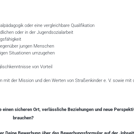
lpädagogik oder eine vergleichbare Qualifikation
lichen oder in der Jugendsozialarbeit
gsfähigkeit
 gegenüber jungen Menschen
erigen Situationen umzugehen
lischkenntnisse von Vorteil
on mit der Mission und den Werten von Straßenkinder e. V. sowie mit
 einen sicheren Ort, verlässliche
Beziehungen und neue Perspekt
brauchen?
ber Deine Bewerbung über das
Bewerbungsformular auf der Jobseit