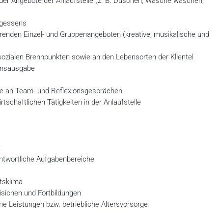
der Angebote der Anlaufstelle (z. B. Duschen, Wäsche waschen,
agessens
erenden Einzel- und Gruppenangeboten (kreative, musikalische und
ozialen Brennpunkten sowie an den Lebensorten der Klientel
ensausgabe
e an Team- und Reflexionsgesprächen
schaftlichen Tätigkeiten in der Anlaufstelle
t
ntwortliche Aufgabenbereiche
tsklima
sionen und Fortbildungen
 Leistungen bzw. betriebliche Altersvorsorge