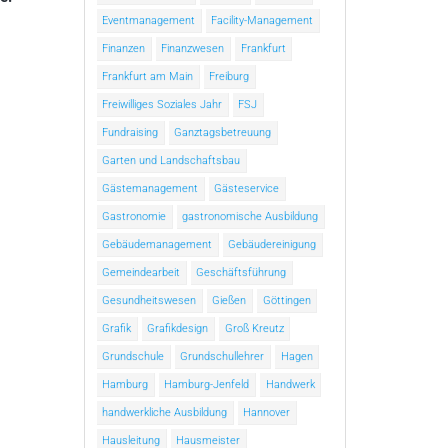
Eventmanagement
Facility-Management
Finanzen
Finanzwesen
Frankfurt
Frankfurt am Main
Freiburg
Freiwilliges Soziales Jahr
FSJ
Fundraising
Ganztagsbetreuung
Garten und Landschaftsbau
Gästemanagement
Gästeservice
Gastronomie
gastronomische Ausbildung
Gebäudemanagement
Gebäudereinigung
Gemeindearbeit
Geschäftsführung
Gesundheitswesen
Gießen
Göttingen
Grafik
Grafikdesign
Groß Kreutz
Grundschule
Grundschullehrer
Hagen
Hamburg
Hamburg-Jenfeld
Handwerk
handwerkliche Ausbildung
Hannover
Hausleitung
Hausmeister