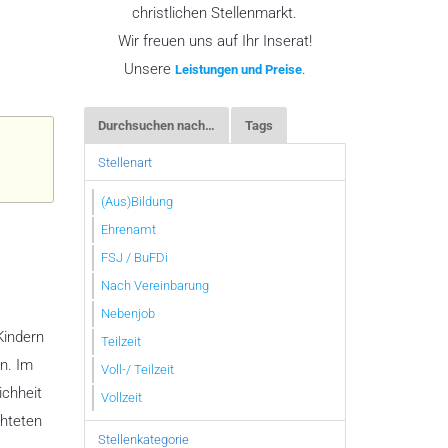
christlichen Stellenmarkt.
Wir freuen uns auf Ihr Inserat!
Unsere
.
Leistungen und Preise
Durchsuchen nach…
Tags
Stellenart
(Aus)Bildung
Ehrenamt
FSJ / BuFDi
Nach Vereinbarung
Nebenjob
Kindern
Teilzeit
n. Im
Voll-/ Teilzeit
ichheit
Vollzeit
chteten
Stellenkategorie