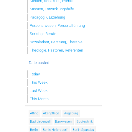
Medien, Redaktion, Events
Mission, Entwicklungshilfe
Pädagogik, Erziehung
Personalwesen, Personalführung
Sonstige Berufe
Sozialarbeit, Beratung, Therapie
Theologie, Pastoren, Referenten
Date posted
Today
This Week
Last Week
This Month
Affing
Altenpflege
Augsburg
Bad Liebenzell
Bankwesen
Bautechnik
Berlin
Berlin-Hellersdorf
Berlin-Spandau