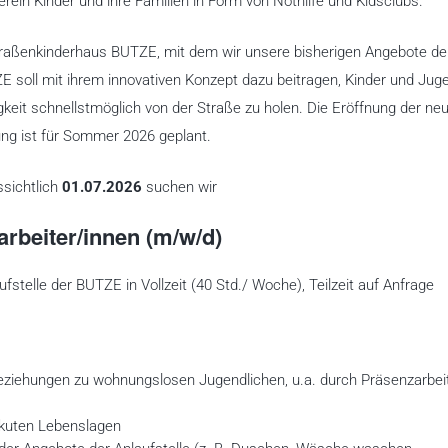
Verein Kinder und ihre Familien in Form von Nothilfe und Kidsclubs.
 Straßenkinderhaus BUTZE, mit dem wir unsere bisherigen Angebote de
E soll mit ihrem innovativen Konzept dazu beitragen, Kinder und Jug
eit schnellstmöglich von der Straße zu holen. Die Eröffnung der ne
ung ist für Sommer 2026 geplant.
ssichtlich
01.07.2026
suchen wir
arbeiter/innen (m/w/d)
fstelle der BUTZE in Vollzeit (40 Std./ Woche), Teilzeit auf Anfrage
 Beziehungen zu wohnungslosen Jugendlichen, u.a. durch Präsenzarbei
akuten Lebenslagen