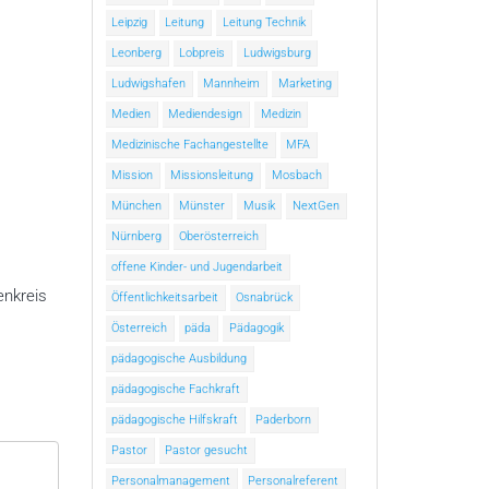
Leipzig
Leitung
Leitung Technik
Leonberg
Lobpreis
Ludwigsburg
Ludwigshafen
Mannheim
Marketing
Medien
Mediendesign
Medizin
Medizinische Fachangestellte
MFA
Mission
Missionsleitung
Mosbach
München
Münster
Musik
NextGen
Nürnberg
Oberösterreich
offene Kinder- und Jugendarbeit
enkreis
Öffentlichkeitsarbeit
Osnabrück
Österreich
päda
Pädagogik
pädagogische Ausbildung
pädagogische Fachkraft
pädagogische Hilfskraft
Paderborn
Pastor
Pastor gesucht
Personalmanagement
Personalreferent