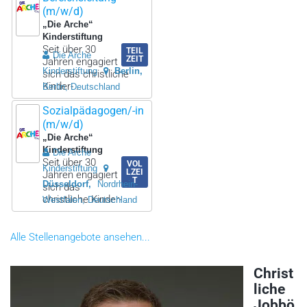
(m/w/d)
„Die Arche“
Kinderstiftung
Seit über 30
TEIL
Die Arche
ZEIT
Jahren engagiert
Kinderstiftung
Berlin
sich das christliche
Kinder- ..
Berlin, Deutschland
Sozialpädagogen/-in
(m/w/d)
„Die Arche“
Kinderstiftung
Die Arche
Seit über 30
VOL
Kinderstiftung
LZEI
Jahren engagiert
T
Düsseldorf
Nordrhein-
sich das
christliche Kinder- ..
Westfalen, Deutschland
Alle Stellenangebote ansehen...
Christ
liche
Jobbö