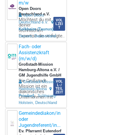
m/w
Open Doors
Deutschland e.V.
Open Doors
Möchtest du mit
VOL
Deutschland e.V.
LZEI
deiner
T
Kelkheim (Taunus)
technischen
Expertise die verfolgte..
Hessen, Deutschland
Fach- oder
Assistenzkraft
(m/w/d)
Großstadt-Mission
Hamburg-Altona e.V. /
GM Jugendhilfe GmbH
Die Großstadt-
VOL
Großstadt-Mission
L-/
Mission ist ein
Hamburg-Altona
TEIL
diakonisches
ZEIT
Prisdorf
Schleswig-
Unternehmen mit
..
Holstein, Deutschland
Gemeindediakon/in
oder
Jugendreferent/in...
Ev. Pfarramt Eutendorf