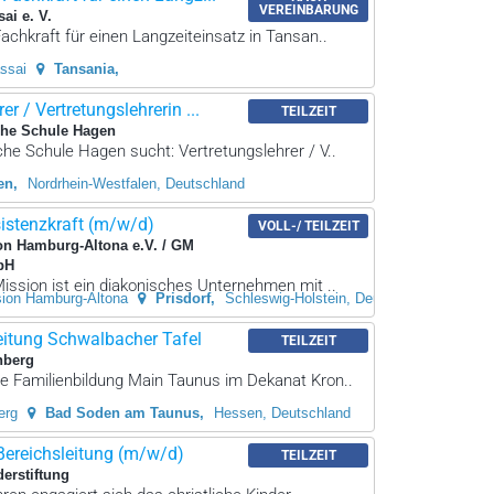
VEREINBARUNG
sai e. V.
chkraft für einen Langzeiteinsatz in Tansan..
assai
Tansania
er / Vertretungslehrerin ...
TEILZEIT
che Schule Hagen
che Schule Hagen sucht: Vertretungslehrer / V..
en
Nordrhein-Westfalen, Deutschland
sistenzkraft (m/w/d)
VOLL-/ TEILZEIT
on Hamburg-Altona e.V. / GM
bH
ission ist ein diakonisches Unternehmen mit ..
sion Hamburg-Altona
Prisdorf
Schleswig-Holstein, Deutschland
eitung Schwalbacher Tafel
TEILZEIT
nberg
e Familienbildung Main Taunus im Dekanat Kron..
erg
Bad Soden am Taunus
Hessen, Deutschland
Bereichsleitung (m/w/d)
TEILZEIT
derstiftung