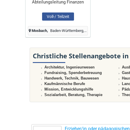
Abteilungsleitung Finanzen
Voll-/ Teilzeit
Mosbach
Baden-Württemberg, Deutschland
Christliche Stellenangebote in
Architektur, Ingenieurwesen
Ausb
Fundraising, Spenderbetreuung
Gast
Handwerk, Technik, Bauwesen
Haus
Kaufmännische Berufe
Land
Mission, Entwicklungshilfe
Päda
Sozialarbeit, Beratung, Therapie
Theo
Erzieher/in oder pädagogischen 