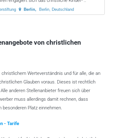
ren engagiert sich das christliche Kinder- ..
rstiftung
Berlin
Berlin, Deutschland
lenangebote von christlichen
t christlichem Werteverständnis und für alle, die an
christlichen Glauben voraus. Dieses ist rechtlich
lle anderen Stellenanbieter freuen sich über
ewerber muss allerdings damit rechnen, dass
en besonderen Platz einnehmen.
n - Tarife