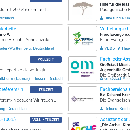
Hilfe für die Mas
ule mit 200 Schülern und ..
Pädagogische Fa
tschland
Hilfe für die M
arbeite...
Vertretungslehr
m e.V.
Freie Evangelis
m e.V. sucht: Schulsoziala..
Freie Evangelis
aden-Württemberg, Deutschland
VEBS
Hag
Fach- oder As
VOLLZEIT
Großstadt-Missi
 Expertise die verfolgte..
Jugendhilfe Gm
Die Großstadt-M
elkheim (Taunus)
Hessen, Deutschland
Großstadt-Mis
eferent/in...
Fachbereichsl
TEILZEIT
Ev. Dekanat Kro
rent/in gesucht Wir freuen ..
Die Evangelisch
erg, Deutschland
Dekanat Kronb
80-100%)
Assistenz der 
VOLL-/ TEILZEIT
„Die Arche“ Kin