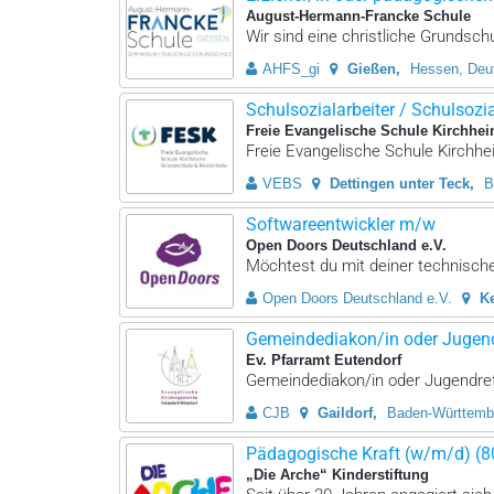
August-Hermann-Francke Schule
Wir sind eine christliche Grundsch
AHFS_gi
Gießen
Hessen, Deu
Schulsozialarbeiter / Schulsozial
Freie Evangelische Schule Kirchhei
Freie Evangelische Schule Kirchhei
VEBS
Dettingen unter Teck
B
Softwareentwickler m/w
Open Doors Deutschland e.V.
Möchtest du mit deiner technischen
Open Doors Deutschland e.V.
K
Gemeindediakon/in oder Jugendr
Ev. Pfarramt Eutendorf
Gemeindediakon/in oder Jugendrefe
CJB
Gaildorf
Baden-Württemb
Pädagogische Kraft (w/m/d) (
„Die Arche“ Kinderstiftung