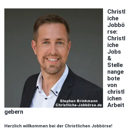
Christl
iche
Jobbö
rse:
Christl
iche
Jobs
&
Stelle
nange
bote
von
christl
ichen
Arbeit
gebern
Herzlich willkommen bei der Christlichen Jobbörse!