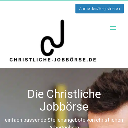
Anmelden/Registrieren
Toggle
navigati
Die Christliche
Jobbörse
einfach passende Stellenangebote von christlichen
Arbeitgebern