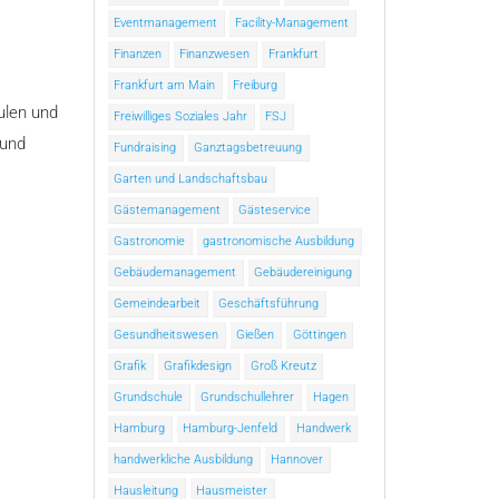
Eventmanagement
Facility-Management
Finanzen
Finanzwesen
Frankfurt
Frankfurt am Main
Freiburg
ulen und
Freiwilliges Soziales Jahr
FSJ
 und
Fundraising
Ganztagsbetreuung
Garten und Landschaftsbau
Gästemanagement
Gästeservice
Gastronomie
gastronomische Ausbildung
Gebäudemanagement
Gebäudereinigung
Gemeindearbeit
Geschäftsführung
Gesundheitswesen
Gießen
Göttingen
Grafik
Grafikdesign
Groß Kreutz
Grundschule
Grundschullehrer
Hagen
Hamburg
Hamburg-Jenfeld
Handwerk
handwerkliche Ausbildung
Hannover
Hausleitung
Hausmeister