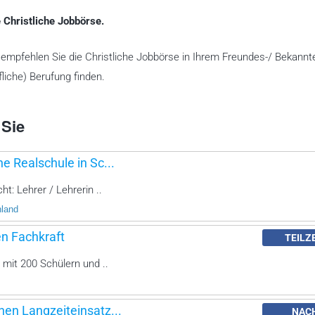
 Christliche Jobbörse.
te empfehlen Sie die Christliche Jobbörse in Ihrem Freundes-/ Bekannt
liche) Berufung finden.
 Sie
he Realschule in Sc...
ht: Lehrer / Lehrerin ..
hland
en Fachkraft
TEILZ
 mit 200 Schülern und ..
nen Langzeiteinsatz...
NAC