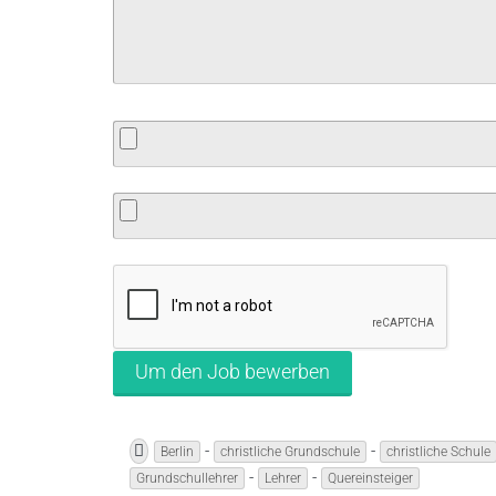
-
-
Berlin
christliche Grundschule
christliche Schule
-
-
Grundschullehrer
Lehrer
Quereinsteiger