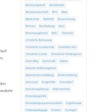
Betreuungskraft
Betriebswirt
Betriebswirtschaft
BFD
Bibel
Bibelschule
Bielefeld
Braunschweig
Bremen
Buchhaltung
Büro
Büromanagement
BWL
Chemnitz
christliche Betreuung
christliche Grundschule
christliche Kita
lauf
christliche Schule
Christlicher Kindergarten
zu
Controlling
Darmstadt
Diakon
Diakonie Stellenangebote
diakonische Ausbildung
Direktmarketing
Dortmund
Drogenhilfe
Düsseldorf
drei
Einrichtungsleitung
Elektrotechnik
tandorte
Entwicklungshilfe
Entwicklungszusammenarbeit
Ergotherapie
Erlebnispädagogik
Erzieher
Esslingen