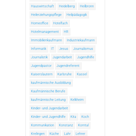
Hauswirtschaft
Heidelberg
Heilbronn
Heilerziehungspflege
Heilpädagogik
Homeoffice
Hotelfach
Hotelmanagement
HR
Immobilienkaufmann
Industriekaufmann
Informatik
IT
Jesus
Journalismus
Journalistik
Jugendarbeit
Jugendhilfe
Jugendpastor
Jugendreferent
Kaiserslautern
Karlsruhe
Kassel
kaufmännische Ausbildung
Kaufmännische Berufe
kaufmännische Leitung
Kelkheim
Kinder- und Jugendarbeit
Kinder- und Jugendhilfe
Kita
Koch
Kommunikation
Konstanz
Korntal
Krelingen
Küche
Lahr
Lehrer