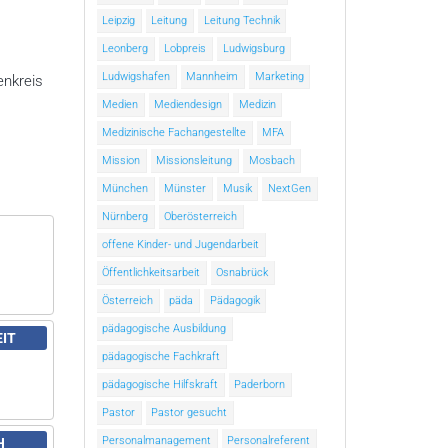
Leipzig
Leitung
Leitung Technik
Leonberg
Lobpreis
Ludwigsburg
Ludwigshafen
Mannheim
Marketing
enkreis
Medien
Mediendesign
Medizin
Medizinische Fachangestellte
MFA
Mission
Missionsleitung
Mosbach
München
Münster
Musik
NextGen
Nürnberg
Oberösterreich
offene Kinder- und Jugendarbeit
Öffentlichkeitsarbeit
Osnabrück
Österreich
päda
Pädagogik
pädagogische Ausbildung
EIT
pädagogische Fachkraft
pädagogische Hilfskraft
Paderborn
Pastor
Pastor gesucht
Personalmanagement
Personalreferent
H