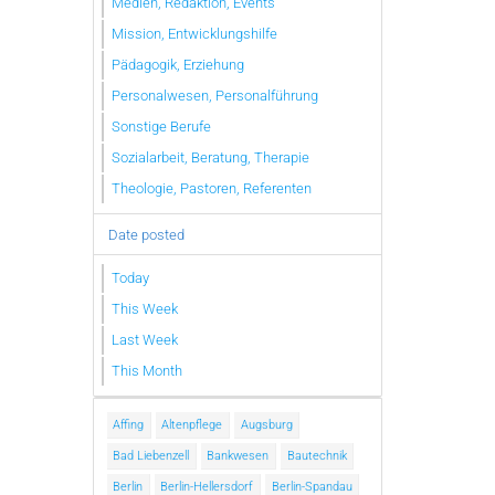
Medien, Redaktion, Events
Mission, Entwicklungshilfe
Pädagogik, Erziehung
Personalwesen, Personalführung
Sonstige Berufe
Sozialarbeit, Beratung, Therapie
Theologie, Pastoren, Referenten
Date posted
Today
This Week
Last Week
This Month
Affing
Altenpflege
Augsburg
Bad Liebenzell
Bankwesen
Bautechnik
Berlin
Berlin-Hellersdorf
Berlin-Spandau