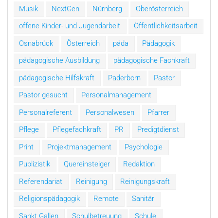
Musik
NextGen
Nürnberg
Oberösterreich
offene Kinder- und Jugendarbeit
Öffentlichkeitsarbeit
Osnabrück
Österreich
päda
Pädagogik
pädagogische Ausbildung
pädagogische Fachkraft
pädagogische Hilfskraft
Paderborn
Pastor
Pastor gesucht
Personalmanagement
Personalreferent
Personalwesen
Pfarrer
Pflege
Pflegefachkraft
PR
Predigtdienst
Print
Projektmanagement
Psychologie
Publizistik
Quereinsteiger
Redaktion
Referendariat
Reinigung
Reinigungskraft
Religionspädagogik
Remote
Sanitär
Sankt Gallen
Schulbetreuung
Schule