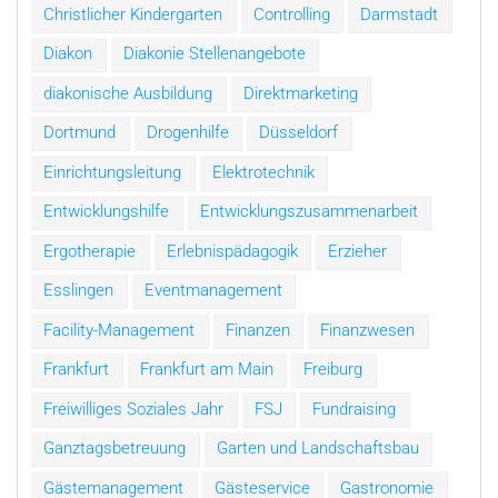
Christlicher Kindergarten
Controlling
Darmstadt
Diakon
Diakonie Stellenangebote
diakonische Ausbildung
Direktmarketing
Dortmund
Drogenhilfe
Düsseldorf
Einrichtungsleitung
Elektrotechnik
Entwicklungshilfe
Entwicklungszusammenarbeit
Ergotherapie
Erlebnispädagogik
Erzieher
Esslingen
Eventmanagement
Facility-Management
Finanzen
Finanzwesen
Frankfurt
Frankfurt am Main
Freiburg
Freiwilliges Soziales Jahr
FSJ
Fundraising
Ganztagsbetreuung
Garten und Landschaftsbau
Gästemanagement
Gästeservice
Gastronomie