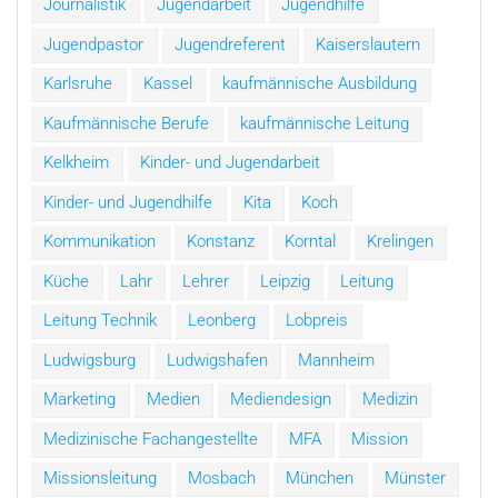
Journalistik
Jugendarbeit
Jugendhilfe
Jugendpastor
Jugendreferent
Kaiserslautern
Karlsruhe
Kassel
kaufmännische Ausbildung
Kaufmännische Berufe
kaufmännische Leitung
Kelkheim
Kinder- und Jugendarbeit
Kinder- und Jugendhilfe
Kita
Koch
Kommunikation
Konstanz
Korntal
Krelingen
Küche
Lahr
Lehrer
Leipzig
Leitung
Leitung Technik
Leonberg
Lobpreis
Ludwigsburg
Ludwigshafen
Mannheim
Marketing
Medien
Mediendesign
Medizin
Medizinische Fachangestellte
MFA
Mission
Missionsleitung
Mosbach
München
Münster