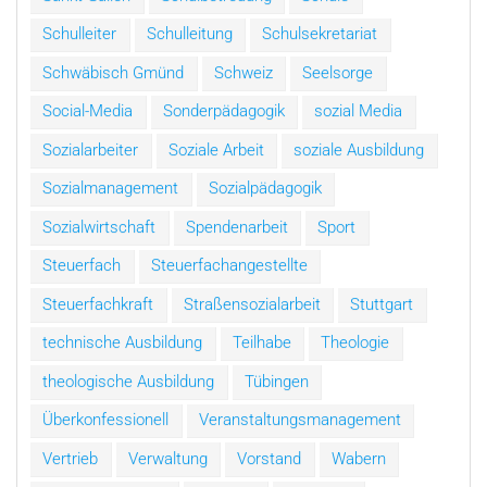
Schulleiter
Schulleitung
Schulsekretariat
Schwäbisch Gmünd
Schweiz
Seelsorge
Social-Media
Sonderpädagogik
sozial Media
Sozialarbeiter
Soziale Arbeit
soziale Ausbildung
Sozialmanagement
Sozialpädagogik
Sozialwirtschaft
Spendenarbeit
Sport
Steuerfach
Steuerfachangestellte
Steuerfachkraft
Straßensozialarbeit
Stuttgart
technische Ausbildung
Teilhabe
Theologie
theologische Ausbildung
Tübingen
Überkonfessionell
Veranstaltungsmanagement
Vertrieb
Verwaltung
Vorstand
Wabern