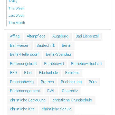
Today
This Week
Last Week
This Month
Affing
Altenpflege
Augsburg
Bad Liebenzell
Bankwesen
Bautechnik
Berlin
Berlin-Hellersdorf
Berlin-Spandau
Betreuungskraft
Betriebswirt
Betriebswirtschaft
BFD
Bibel
Bibelschule
Bielefeld
Braunschweig
Bremen
Buchhaltung
Büro
Büromanagement
BWL
Chemnitz
christliche Betreuung
christliche Grundschule
christliche Kita
christliche Schule