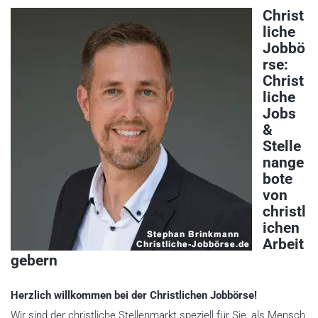
Christ
liche
Jobbö
rse:
Christ
liche
Jobs
&
Stelle
nange
bote
von
christl
ichen
Arbeit
gebern
Herzlich willkommen bei der Christlichen Jobbörse!
Wir sind der christliche Stellenmarkt speziell für Sie, als Mensch