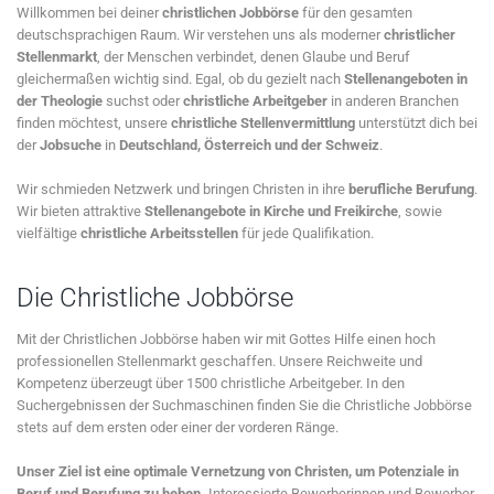
Willkommen bei deiner
christlichen Jobbörse
für den gesamten
deutschsprachigen Raum. Wir verstehen uns als moderner
christlicher
Stellenmarkt
, der Menschen verbindet, denen Glaube und Beruf
gleichermaßen wichtig sind. Egal, ob du gezielt nach
Stellenangeboten in
der Theologie
suchst oder
christliche Arbeitgeber
in anderen Branchen
finden möchtest, unsere
christliche Stellenvermittlung
unterstützt dich bei
der
Jobsuche
in
Deutschland, Österreich und der Schweiz
.
Wir schmieden Netzwerk und bringen Christen in ihre
berufliche Berufung
.
Wir bieten attraktive
Stellenangebote in Kirche und Freikirche
, sowie
vielfältige
christliche Arbeitsstellen
für jede Qualifikation.
Die Christliche Jobbörse
Mit der Christlichen Jobbörse haben wir mit Gottes Hilfe einen hoch
professionellen Stellenmarkt geschaffen. Unsere Reichweite und
Kompetenz überzeugt über 1500 christliche Arbeitgeber. In den
Suchergebnissen der Suchmaschinen finden Sie die Christliche Jobbörse
stets auf dem ersten oder einer der vorderen Ränge.
Unser Ziel ist eine optimale Vernetzung von Christen, um Potenziale in
Beruf und Berufung zu heben.
Interessierte Bewerberinnen und Bewerber