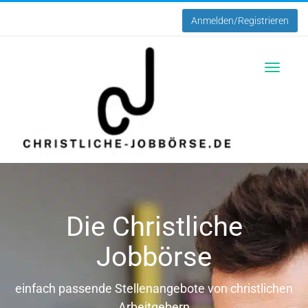
Anmelden/Registrieren
Toggle
navigatio
Die Christliche
Jobbörse
einfach passende Stellenangebote von christlichen
Arbeitgebern