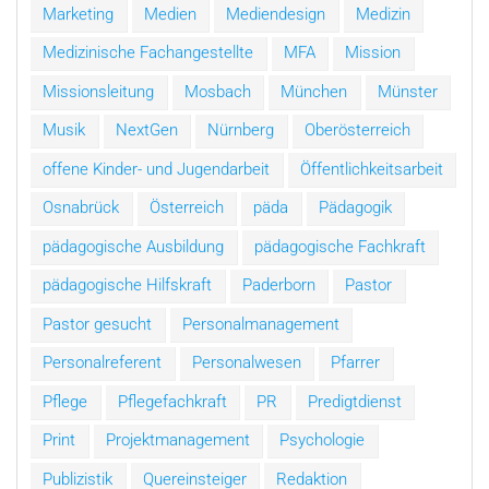
Marketing
Medien
Mediendesign
Medizin
Medizinische Fachangestellte
MFA
Mission
Missionsleitung
Mosbach
München
Münster
Musik
NextGen
Nürnberg
Oberösterreich
offene Kinder- und Jugendarbeit
Öffentlichkeitsarbeit
Osnabrück
Österreich
päda
Pädagogik
pädagogische Ausbildung
pädagogische Fachkraft
pädagogische Hilfskraft
Paderborn
Pastor
Pastor gesucht
Personalmanagement
Personalreferent
Personalwesen
Pfarrer
Pflege
Pflegefachkraft
PR
Predigtdienst
Print
Projektmanagement
Psychologie
Publizistik
Quereinsteiger
Redaktion