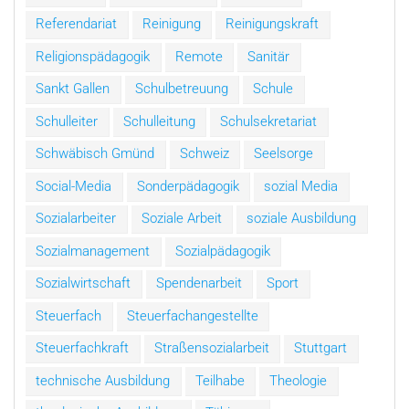
Referendariat
Reinigung
Reinigungskraft
Religionspädagogik
Remote
Sanitär
Sankt Gallen
Schulbetreuung
Schule
Schulleiter
Schulleitung
Schulsekretariat
Schwäbisch Gmünd
Schweiz
Seelsorge
Social-Media
Sonderpädagogik
sozial Media
Sozialarbeiter
Soziale Arbeit
soziale Ausbildung
Sozialmanagement
Sozialpädagogik
Sozialwirtschaft
Spendenarbeit
Sport
Steuerfach
Steuerfachangestellte
Steuerfachkraft
Straßensozialarbeit
Stuttgart
technische Ausbildung
Teilhabe
Theologie