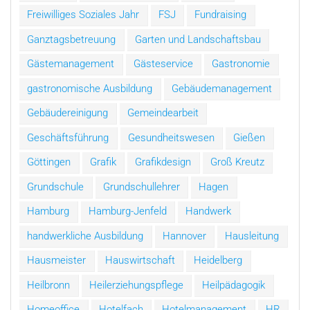
Freiwilliges Soziales Jahr
FSJ
Fundraising
Ganztagsbetreuung
Garten und Landschaftsbau
Gästemanagement
Gästeservice
Gastronomie
gastronomische Ausbildung
Gebäudemanagement
Gebäudereinigung
Gemeindearbeit
Geschäftsführung
Gesundheitswesen
Gießen
Göttingen
Grafik
Grafikdesign
Groß Kreutz
Grundschule
Grundschullehrer
Hagen
Hamburg
Hamburg-Jenfeld
Handwerk
handwerkliche Ausbildung
Hannover
Hausleitung
Hausmeister
Hauswirtschaft
Heidelberg
Heilbronn
Heilerziehungspflege
Heilpädagogik
Homeoffice
Hotelfach
Hotelmanagement
HR