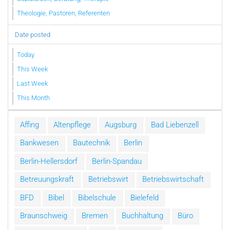
Theologie, Pastoren, Referenten
Date posted
Today
This Week
Last Week
This Month
Affing
Altenpflege
Augsburg
Bad Liebenzell
Bankwesen
Bautechnik
Berlin
Berlin-Hellersdorf
Berlin-Spandau
Betreuungskraft
Betriebswirt
Betriebswirtschaft
BFD
Bibel
Bibelschule
Bielefeld
Braunschweig
Bremen
Buchhaltung
Büro