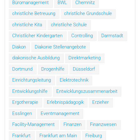
Büromanagement
BWL
Chemnitz
christliche Betreuung
christliche Grundschule
christliche Kita
christliche Schule
Christlicher Kindergarten
Controlling
Darmstadt
Diakon
Diakonie Stellenangebote
diakonische Ausbildung
Direktmarketing
Dortmund
Drogenhilfe
Düsseldorf
Einrichtungsleitung
Elektrotechnik
Entwicklungshilfe
Entwicklungszusammenarbeit
Ergotherapie
Erlebnispädagogik
Erzieher
Esslingen
Eventmanagement
Facility-Management
Finanzen
Finanzwesen
Frankfurt
Frankfurt am Main
Freiburg