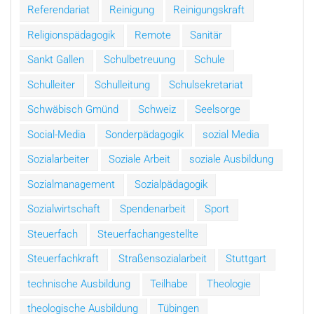
Referendariat
Reinigung
Reinigungskraft
Religionspädagogik
Remote
Sanitär
Sankt Gallen
Schulbetreuung
Schule
Schulleiter
Schulleitung
Schulsekretariat
Schwäbisch Gmünd
Schweiz
Seelsorge
Social-Media
Sonderpädagogik
sozial Media
Sozialarbeiter
Soziale Arbeit
soziale Ausbildung
Sozialmanagement
Sozialpädagogik
Sozialwirtschaft
Spendenarbeit
Sport
Steuerfach
Steuerfachangestellte
Steuerfachkraft
Straßensozialarbeit
Stuttgart
technische Ausbildung
Teilhabe
Theologie
theologische Ausbildung
Tübingen