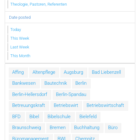
Theologie, Pastoren, Referenten
Date posted
Today
This Week
Last Week
This Month
Affing
Altenpflege
Augsburg
Bad Liebenzell
Bankwesen
Bautechnik
Berlin
Berlin-Hellersdorf
Berlin-Spandau
Betreuungskraft
Betriebswirt
Betriebswirtschaft
BFD
Bibel
Bibelschule
Bielefeld
Braunschweig
Bremen
Buchhaltung
Büro
Büromanagement
BWL
Chemnitz