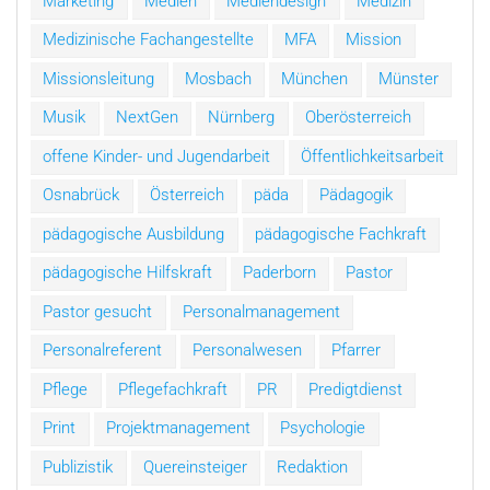
Marketing
Medien
Mediendesign
Medizin
Medizinische Fachangestellte
MFA
Mission
Missionsleitung
Mosbach
München
Münster
Musik
NextGen
Nürnberg
Oberösterreich
offene Kinder- und Jugendarbeit
Öffentlichkeitsarbeit
Osnabrück
Österreich
päda
Pädagogik
pädagogische Ausbildung
pädagogische Fachkraft
pädagogische Hilfskraft
Paderborn
Pastor
Pastor gesucht
Personalmanagement
Personalreferent
Personalwesen
Pfarrer
Pflege
Pflegefachkraft
PR
Predigtdienst
Print
Projektmanagement
Psychologie
Publizistik
Quereinsteiger
Redaktion