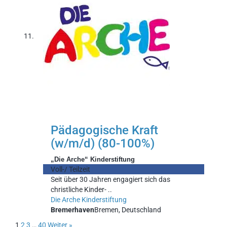
Pädagogische Kraft
(w/m/d) (80-100%)
„Die Arche“ Kinderstiftung
Voll-/ Teilzeit
Seit über 30 Jahren engagiert sich das
christliche Kinder- ..
Die Arche Kinderstiftung
Bremerhaven
Bremen, Deutschland
1
2
3
…
40
Weiter »