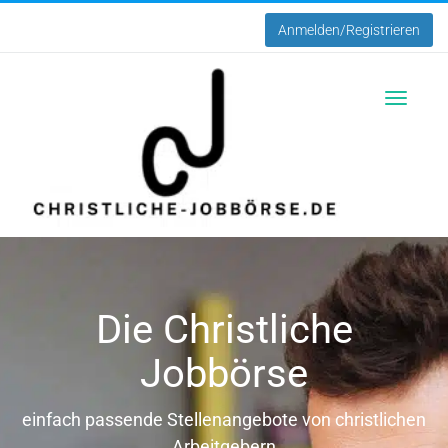
Anmelden/Registrieren
Toggle
navigatio
Die Christliche
Jobbörse
einfach passende Stellenangebote von christlichen
Arbeitgebern