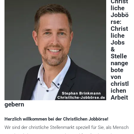
Christ
liche
Jobbö
rse:
Christ
liche
Jobs
&
Stelle
nange
bote
von
christl
ichen
Arbeit
gebern
Herzlich willkommen bei der Christlichen Jobbörse!
Wir sind der christliche Stellenmarkt speziell für Sie, als Mensch