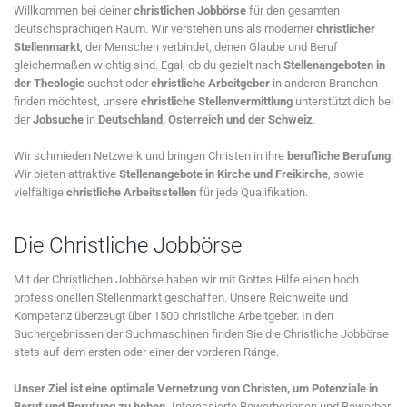
Willkommen bei deiner
christlichen Jobbörse
für den gesamten
deutschsprachigen Raum. Wir verstehen uns als moderner
christlicher
Stellenmarkt
, der Menschen verbindet, denen Glaube und Beruf
gleichermaßen wichtig sind. Egal, ob du gezielt nach
Stellenangeboten in
der Theologie
suchst oder
christliche Arbeitgeber
in anderen Branchen
finden möchtest, unsere
christliche Stellenvermittlung
unterstützt dich bei
der
Jobsuche
in
Deutschland, Österreich und der Schweiz
.
Wir schmieden Netzwerk und bringen Christen in ihre
berufliche Berufung
.
Wir bieten attraktive
Stellenangebote in Kirche und Freikirche
, sowie
vielfältige
christliche Arbeitsstellen
für jede Qualifikation.
Die Christliche Jobbörse
Mit der Christlichen Jobbörse haben wir mit Gottes Hilfe einen hoch
professionellen Stellenmarkt geschaffen. Unsere Reichweite und
Kompetenz überzeugt über 1500 christliche Arbeitgeber. In den
Suchergebnissen der Suchmaschinen finden Sie die Christliche Jobbörse
stets auf dem ersten oder einer der vorderen Ränge.
Unser Ziel ist eine optimale Vernetzung von Christen, um Potenziale in
Beruf und Berufung zu heben.
Interessierte Bewerberinnen und Bewerber