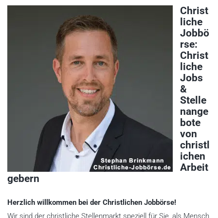
Christ
liche
Jobbö
rse:
Christ
liche
Jobs
&
Stelle
nange
bote
von
christl
ichen
Arbeit
gebern
Herzlich willkommen bei der Christlichen Jobbörse!
Wir sind der christliche Stellenmarkt speziell für Sie, als Mensch