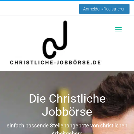
Anmelden/Registrieren
Toggle
navigatio
Die Christliche
Jobbörse
einfach passende Stellenangebote von christlichen
Arbeitgebern