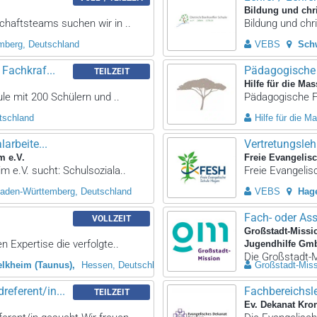
Bildung und chri
chaftsteams suchen wir in ..
Bildung und chri
mberg, Deutschland
VEBS
Sch
Fachkraf...
Pädagogische F
TEILZEIT
Hilfe für die Mas
ule mit 200 Schülern und ..
Pädagogische Fa
tschland
Hilfe für die M
arbeite...
Vertretungslehr
m e.V.
Freie Evangelis
m e.V. sucht: Schulsoziala..
Freie Evangelis
aden-Württemberg, Deutschland
VEBS
Hag
Fach- oder As
VOLLZEIT
Großstadt-Missi
 Expertise die verfolgte..
Jugendhilfe Gm
Die Großstadt-M
elkheim (Taunus)
Hessen, Deutschland
Großstadt-Mis
eferent/in...
Fachbereichsl
TEILZEIT
Ev. Dekanat Kro