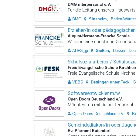
DMG interpersonal e.V.
Für die Leitung unseres Hauswirts
DMG
Sinsheim
Baden-Württe
Erzieher/in oder pädagogischen 
August-Hermann-Francke Schule
Wir sind eine christliche Grundsch
AHFS_gi
Gießen
Hessen, Deu
Schulsozialarbeiter / Schulsozial
Freie Evangelische Schule Kirchhei
Freie Evangelische Schule Kirchhei
VEBS
Dettingen unter Teck
B
Softwareentwickler m/w
Open Doors Deutschland e.V.
Möchtest du mit deiner technischen
Open Doors Deutschland e.V.
K
Gemeindediakon/in oder Jugendr
Ev. Pfarramt Eutendorf