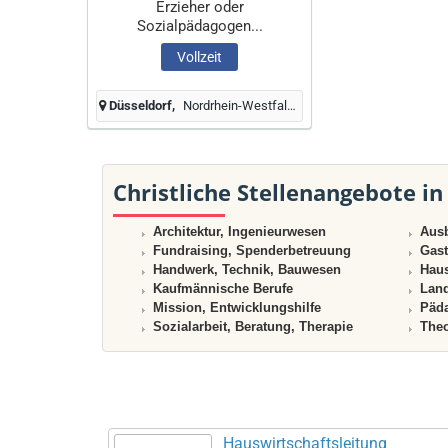
Erzieher oder
Sozialpädagogen...
Vollzeit
Düsseldorf
Nordrhein-Westfalen, Deutschland
Christliche Stellenangebote in
Architektur, Ingenieurwesen
Ausb
Fundraising, Spenderbetreuung
Gast
Handwerk, Technik, Bauwesen
Haus
Kaufmännische Berufe
Land
Mission, Entwicklungshilfe
Päda
Sozialarbeit, Beratung, Therapie
Theo
Hauswirtschaftsleitung