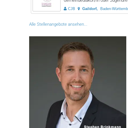
Gemeindediakon/in oder Jugendrefe
CJB
Gaildorf
Baden-Württemb
Alle Stellenangebote ansehen...