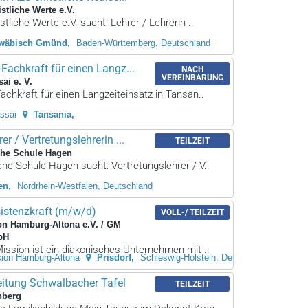
stliche Werte e.V.
stliche Werte e.V. sucht: Lehrer / Lehrerin ..
wäbisch Gmünd
Baden-Württemberg, Deutschland
achkraft für einen Langz...
NACH
VEREINBARUNG
sai e. V.
chkraft für einen Langzeiteinsatz in Tansan..
assai
Tansania
er / Vertretungslehrerin ...
TEILZEIT
che Schule Hagen
che Schule Hagen sucht: Vertretungslehrer / V..
en
Nordrhein-Westfalen, Deutschland
sistenzkraft (m/w/d)
VOLL-/ TEILZEIT
on Hamburg-Altona e.V. / GM
bH
ission ist ein diakonisches Unternehmen mit ..
sion Hamburg-Altona
Prisdorf
Schleswig-Holstein, Deutschland
eitung Schwalbacher Tafel
TEILZEIT
nberg