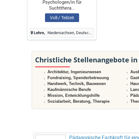
Psychologen/in für
Suchtthera...
Voll-/ Teilzeit
Lehre
Niedersachsen, Deutschland
Christliche Stellenangebote in
Architektur, Ingenieurwesen
Ausb
Fundraising, Spenderbetreuung
Gast
Handwerk, Technik, Bauwesen
Haus
Kaufmännische Berufe
Land
Mission, Entwicklungshilfe
Päda
Sozialarbeit, Beratung, Therapie
Theo
Pädagogische Fachkraft für ein