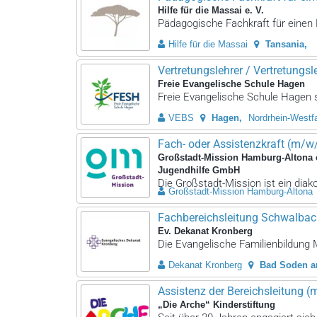
Hilfe für die Massai e. V.
Pädagogische Fachkraft für einen 
Hilfe für die Massai
Tansania
Vertretungslehrer / Vertretungsleh
Freie Evangelische Schule Hagen
Freie Evangelische Schule Hagen su
VEBS
Hagen
Nordrhein-Westf
Fach- oder Assistenzkraft (m/w
Großstadt-Mission Hamburg-Altona 
Jugendhilfe GmbH
Die Großstadt-Mission ist ein dia
Großstadt-Mission Hamburg-Altona
Fachbereichsleitung Schwalbac
Ev. Dekanat Kronberg
Die Evangelische Familienbildung
Dekanat Kronberg
Bad Soden 
Assistenz der Bereichsleitung 
„Die Arche“ Kinderstiftung