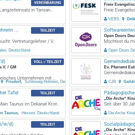
VEREINBARUNG
Freie Evangelis
Langzeiteinsatz in Tansan..
Freie Evangelis
VEBS
Dett
rerin ...
Softwareentwi
TEILZEIT
Open Doors Deut
cht: Vertretungslehrer / V..
Möchtest du mit
alen, Deutschland
Open Doors De
/d)
Gemeindediako
VOLL-/ TEILZEIT
e.V. / GM
Ev. Pfarramt Eut
Gemeindediakon/
konisches Unternehmen mit ..
Prisdorf
Schleswig-Holstein, Deutschland
CJB
Gaildo
her Tafel
Pädagogische 
TEILZEIT
„Die Arche“ Kin
 Main Taunus im Dekanat Kron..
Seit über 30 Jah
am Taunus
Hessen, Deutschland
Die Arche Kinde
(m/w/d)
Sozialpädagog
TEILZEIT
„Die Arche“ Kin