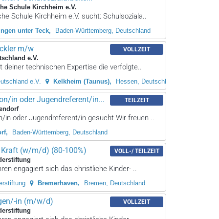
che Schule Kirchheim e.V.
che Schule Kirchheim e.V. sucht: Schulsoziala..
ingen unter Teck
Baden-Württemberg, Deutschland
ckler m/w
VOLLZEIT
schland e.V.
 deiner technischen Expertise die verfolgte..
utschland e.V.
Kelkheim (Taunus)
Hessen, Deutschland
n/in oder Jugendreferent/in...
TEILZEIT
endorf
in oder Jugendreferent/in gesucht Wir freuen ..
rf
Baden-Württemberg, Deutschland
Kraft (w/m/d) (80-100%)
VOLL-/ TEILZEIT
derstiftung
ren engagiert sich das christliche Kinder- ..
rstiftung
Bremerhaven
Bremen, Deutschland
en/-in (m/w/d)
VOLLZEIT
derstiftung