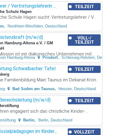
er / Vertretungslehrerin ...
TEILZEIT
che Schule Hagen
che Schule Hagen sucht: Vertretungslehrer / V..
en
Nordrhein-Westfalen, Deutschland
sistenzkraft (m/w/d)
VOLL-/
TEILZEIT
on Hamburg-Altona e.V. / GM
bH
ission ist ein diakonisches Unternehmen mit ..
sion Hamburg-Altona
Prisdorf
Schleswig-Holstein, Deutschland
eitung Schwalbacher Tafel
TEILZEIT
nberg
he Familienbildung Main Taunus im Dekanat Kron..
erg
Bad Soden am Taunus
Hessen, Deutschland
Bereichsleitung (m/w/d)
TEILZEIT
derstiftung
hren engagiert sich das christliche Kinder- ..
rstiftung
Berlin
Berlin, Deutschland
Sozialpädagogen im Kinder...
VOLLZEIT