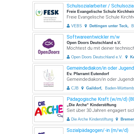
Schulsozialarbeiter / Schulsozial
Freie Evangelische Schule Kirchhei
Freie Evangelische Schule Kirchhe
VEBS
Dettingen unter Teck
B
Softwareentwickler m/w
Open Doors Deutschland e.V.
Möchtest du mit deiner technische
Open Doors Deutschland e.V.
K
Gemeindediakon/in oder Jugendre
Ev. Pfarramt Eutendorf
Gemeindediakon/in oder Jugendref
CJB
Gaildorf
Baden-Württemb
Pädagogische Kraft (w/m/d) (
„Die Arche“ Kinderstiftung
Seit über 30 Jahren engagiert sich
Die Arche Kinderstiftung
Bremer
Sozialpädagogen/-in (m/w/d)