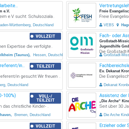
arbeite...
Vertretungslehr
m e.V.
Freie Evangelis
im e.V. sucht: Schulsoziala..
Freie Evangelis
aden-Württemberg, Deutschland
VEBS
Hag
Fach- oder As
VOLLZEIT
Großstadt-Missi
n Expertise die verfolgte..
Jugendhilfe Gm
Die Großstadt-M
elkheim (Taunus)
Hessen, Deutschland
Großstadt-Mis
ferent/in...
Fachbereichsl
TEILZEIT
Ev. Dekanat Kro
erent/in gesucht Wir freuen ..
Die Evangelisc
erg, Deutschland
Dekanat Kronb
80-100%)
Assistenz der 
VOLL-/
TEILZEIT
„Die Arche“ Kin
 das christliche Kinder- ..
Seit über 30 Ja
haven
Bremen, Deutschland
Die Arche Kinde
Erzieher oder 
VOLLZEIT