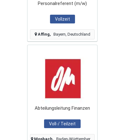
Personalreferent (m/w)
Vollzeit
Affing
Bayern, Deutschland
Abteilungsleitung Finanzen
Voll-/ Teilzeit
Mosbach
Baden-Württemberg, Deutschland