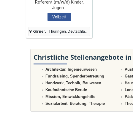
Referent (m/w/d) Kinder,
Jugen...
Vollzeit
Körner
Thüringen, Deutschland
Christliche Stellenangebote in
Architektur, Ingenieurwesen
Ausb
Fundraising, Spenderbetreuung
Gast
Handwerk, Technik, Bauwesen
Haus
Kaufmännische Berufe
Land
Mission, Entwicklungshilfe
Päda
Sozialarbeit, Beratung, Therapie
Theo