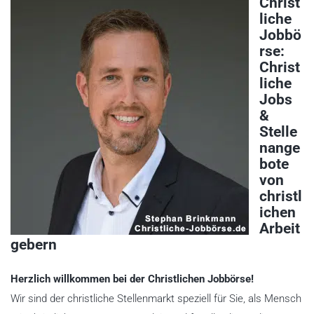
Christ
liche
Jobbö
rse:
Christ
liche
Jobs
&
Stelle
nange
bote
von
christl
ichen
Arbeit
gebern
Herzlich willkommen bei der Christlichen Jobbörse!
Wir sind der christliche Stellenmarkt speziell für Sie, als Mensch