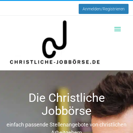
Anmelden/Registrieren
Toggle
navigatio
Die Christliche
Jobbörse
einfach passende Stellenangebote von christlichen
Arbeitgebern