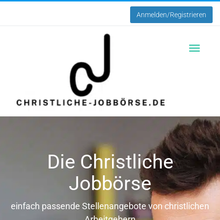
Anmelden/Registrieren
Toggle
navigatio
Die Christliche
Jobbörse
einfach passende Stellenangebote von christlichen
Arbeitgebern