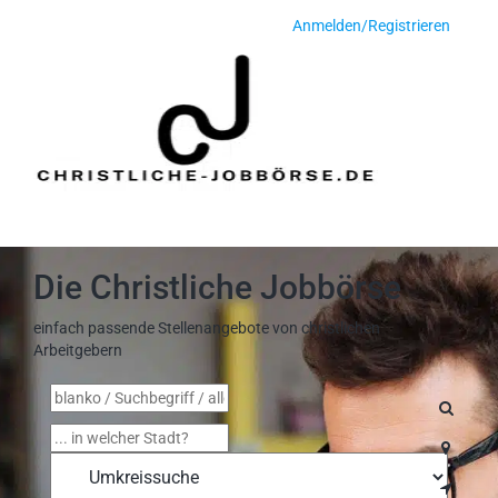
Anmelden/Registrieren
Toggle
navigati
Die Christliche Jobbörse
einfach passende Stellenangebote von christlichen
Arbeitgebern