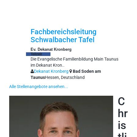
Fachbereichsleitung
Schwalbacher Tafel
Ev. Dekanat Kronberg
Teilzeit
Die Evangelische Familienbildung Main Taunus
im Dekanat Kron..
Dekanat Kronberg
Bad Soden am
Taunus
Hessen, Deutschland
Alle Stellenangebote ansehen...
C
hr
is