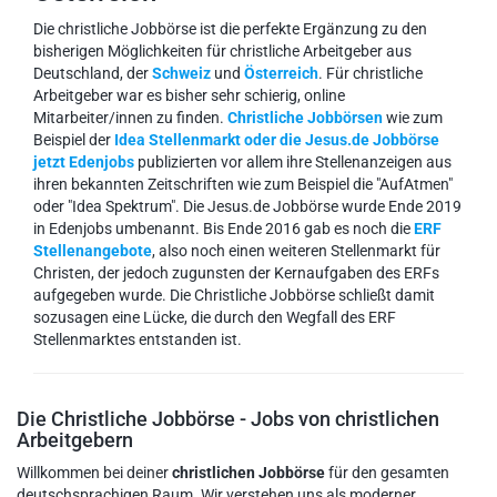
Die christliche Jobbörse ist die perfekte Ergänzung zu den
bisherigen Möglichkeiten für christliche Arbeitgeber aus
Deutschland, der
Schweiz
und
Österreich
. Für christliche
Arbeitgeber war es bisher sehr schierig, online
Mitarbeiter/innen zu finden.
Christliche Jobbörsen
wie zum
Beispiel der
Idea Stellenmarkt oder die Jesus.de Jobbörse
jetzt Edenjobs
publizierten vor allem ihre Stellenanzeigen aus
ihren bekannten Zeitschriften wie zum Beispiel die "AufAtmen"
oder "Idea Spektrum". Die Jesus.de Jobbörse wurde Ende 2019
in Edenjobs umbenannt. Bis Ende 2016 gab es noch die
ERF
Stellenangebote
, also noch einen weiteren Stellenmarkt für
Christen, der jedoch zugunsten der Kernaufgaben des ERFs
aufgegeben wurde. Die Christliche Jobbörse schließt damit
sozusagen eine Lücke, die durch den Wegfall des ERF
Stellenmarktes entstanden ist.
Die Christliche Jobbörse - Jobs von christlichen
Arbeitgebern
Willkommen bei deiner
christlichen Jobbörse
für den gesamten
deutschsprachigen Raum. Wir verstehen uns als moderner