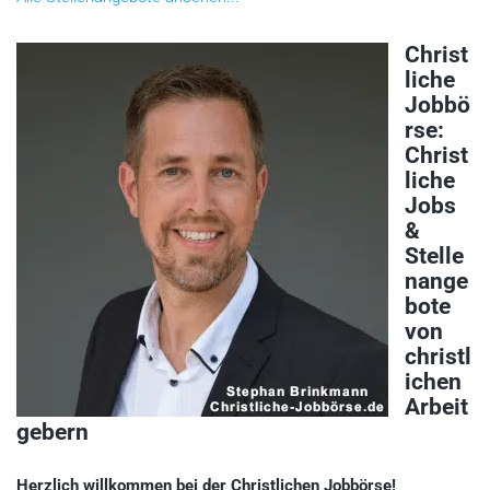
Christ
liche
Jobbö
rse:
Christ
liche
Jobs
&
Stelle
nange
bote
von
christl
ichen
Arbeit
gebern
Herzlich willkommen bei der Christlichen Jobbörse!