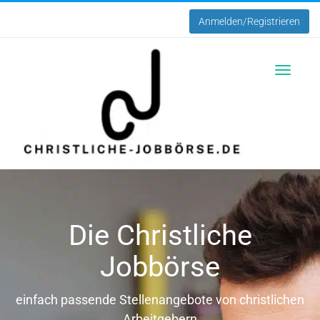
Anmelden/Registrieren
Toggle
navigatio
Die Christliche
Jobbörse
einfach passende Stellenangebote von christlichen
Arbeitgebern