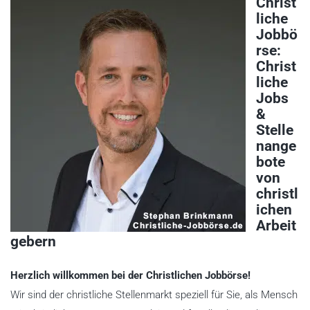
Christ
liche
Jobbö
rse:
Christ
liche
Jobs
&
Stelle
nange
bote
von
christl
ichen
Arbeit
gebern
Herzlich willkommen bei der Christlichen Jobbörse!
Wir sind der christliche Stellenmarkt speziell für Sie, als Mensch