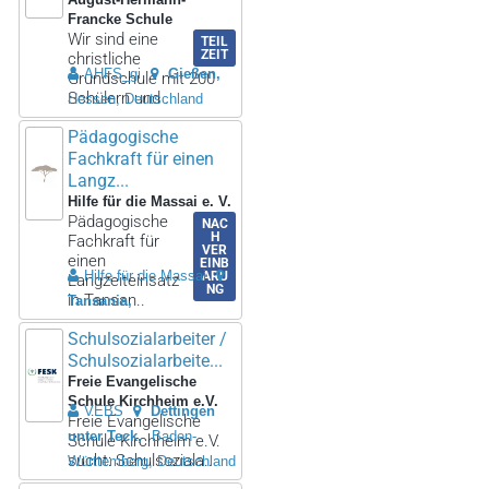
Francke Schule
Wir sind eine
TEIL
ZEIT
christliche
AHFS_gi
Gießen
Grundschule mit 200
Schülern und ..
Hessen, Deutschland
Pädagogische
Fachkraft für einen
Langz...
Hilfe für die Massai e. V.
Pädagogische
NAC
H
Fachkraft für
VER
einen
EINB
Hilfe für die Massai
ARU
Langzeiteinsatz
NG
in Tansan..
Tansania
Schulsozialarbeiter /
Schulsozialarbeite...
Freie Evangelische
Schule Kirchheim e.V.
VEBS
Dettingen
Freie Evangelische
unter Teck
Baden-
Schule Kirchheim e.V.
sucht: Schulsoziala..
Württemberg, Deutschland