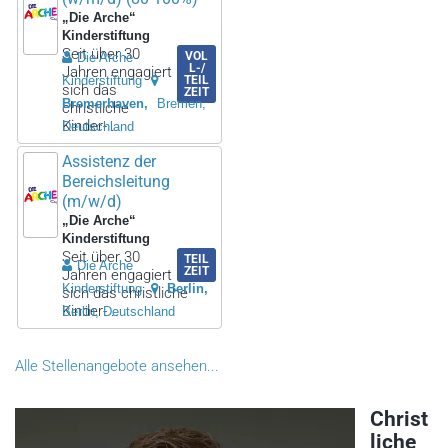
„Die Arche“
Kinderstiftung
Seit über 30
VOL
Die Arche
L-/
Jahren engagiert
Kinderstiftung
TEIL
sich das
ZEIT
Bremerhaven
Bremen,
christliche
Kinder- ..
Deutschland
Assistenz der
Bereichsleitung
(m/w/d)
„Die Arche“
Kinderstiftung
Seit über 30
TEIL
Die Arche
ZEIT
Jahren engagiert
Kinderstiftung
Berlin
sich das christliche
Kinder- ..
Berlin, Deutschland
Alle Stellenangebote ansehen...
Christ
liche