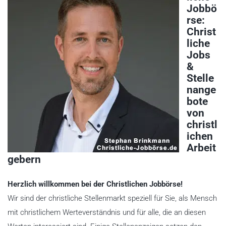
Jobbö
rse:
Christ
liche
Jobs
&
Stelle
nange
bote
von
christl
ichen
Arbeit
gebern
Herzlich willkommen bei der Christlichen Jobbörse!
Wir sind der christliche Stellenmarkt speziell für Sie, als Mensch
mit christlichem Werteverständnis und für alle, die an diesen