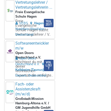
Vertretungslehrer /
Vertretungslehrerin ...
Freie Evangelische
Schule Hagen
Freie
TEIL
VEBS
Hagen
ZEIT
Evangelische
Nordrhein-Westfalen,
Schule Hagen sucht:
Vertretungslehrer / V..
Deutschland
Softwareentwickler
m/w
Open Doors
Deutschland e.V.
Open Doors
Möchtest du mit
VOL
Deutschland e.V.
LZEI
deiner
T
Kelkheim (Taunus)
technischen
Expertise die verfolgte..
Hessen, Deutschland
Fach- oder
Assistenzkraft
(m/w/d)
Großstadt-Mission
Hamburg-Altona e.V. /
GM Jugendhilfe GmbH