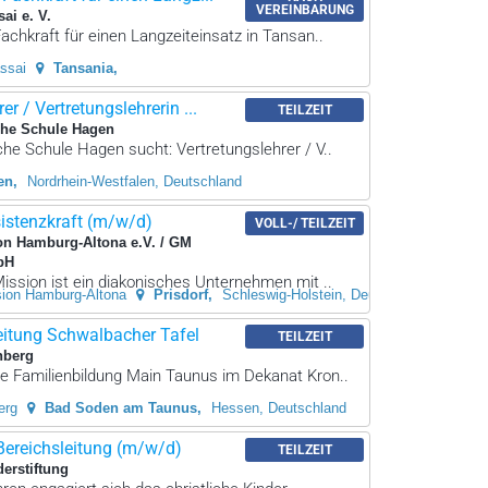
VEREINBARUNG
sai e. V.
chkraft für einen Langzeiteinsatz in Tansan..
assai
Tansania
er / Vertretungslehrerin ...
TEILZEIT
che Schule Hagen
che Schule Hagen sucht: Vertretungslehrer / V..
en
Nordrhein-Westfalen, Deutschland
sistenzkraft (m/w/d)
VOLL-/ TEILZEIT
on Hamburg-Altona e.V. / GM
bH
ission ist ein diakonisches Unternehmen mit ..
sion Hamburg-Altona
Prisdorf
Schleswig-Holstein, Deutschland
eitung Schwalbacher Tafel
TEILZEIT
nberg
e Familienbildung Main Taunus im Dekanat Kron..
erg
Bad Soden am Taunus
Hessen, Deutschland
Bereichsleitung (m/w/d)
TEILZEIT
derstiftung