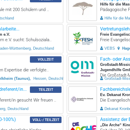
Hilfe für die Mas
ule mit 200 Schülern und ..
Pädagogische Fa
tschland
Hilfe für die M
arbeite...
Vertretungslehr
m e.V.
Freie Evangelis
m e.V. sucht: Schulsoziala..
Freie Evangelis
aden-Württemberg, Deutschland
VEBS
Hag
Fach- oder As
VOLLZEIT
Großstadt-Missi
 Expertise die verfolgte..
Jugendhilfe Gm
Die Großstadt-M
elkheim (Taunus)
Hessen, Deutschland
Großstadt-Mis
eferent/in...
Fachbereichsl
TEILZEIT
Ev. Dekanat Kro
rent/in gesucht Wir freuen ..
Die Evangelisch
erg, Deutschland
Dekanat Kronb
80-100%)
Assistenz der 
VOLL-/ TEILZEIT
„Die Arche“ Kin