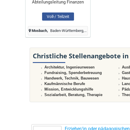
Abteilungsleitung Finanzen
Voll-/ Teilzeit
Mosbach
Baden-Württemberg, Deutschland
Christliche Stellenangebote in
Architektur, Ingenieurwesen
Ausb
Fundraising, Spenderbetreuung
Gast
Handwerk, Technik, Bauwesen
Haus
Kaufmännische Berufe
Land
Mission, Entwicklungshilfe
Päda
Sozialarbeit, Beratung, Therapie
Theo
Erzieher/in oder pädagogischen 