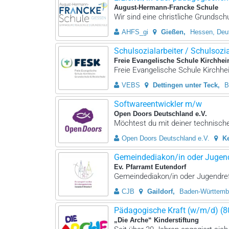
August-Hermann-Francke Schule
Wir sind eine christliche Grundsch
AHFS_gi
Gießen
Hessen, Deu
Schulsozialarbeiter / Schulsozial
Freie Evangelische Schule Kirchhei
Freie Evangelische Schule Kirchhei
VEBS
Dettingen unter Teck
B
Softwareentwickler m/w
Open Doors Deutschland e.V.
Möchtest du mit deiner technischen
Open Doors Deutschland e.V.
K
Gemeindediakon/in oder Jugendr
Ev. Pfarramt Eutendorf
Gemeindediakon/in oder Jugendrefe
CJB
Gaildorf
Baden-Württemb
Pädagogische Kraft (w/m/d) (
„Die Arche“ Kinderstiftung