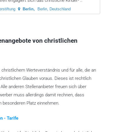
ren engagiert sich das christliche Kinder- ..
rstiftung
Berlin
Berlin, Deutschland
lenangebote von christlichen
t christlichem Werteverständnis und für alle, die an
christlichen Glauben voraus. Dieses ist rechtlich
lle anderen Stellenanbieter freuen sich über
ewerber muss allerdings damit rechnen, dass
en besonderen Platz einnehmen.
n - Tarife