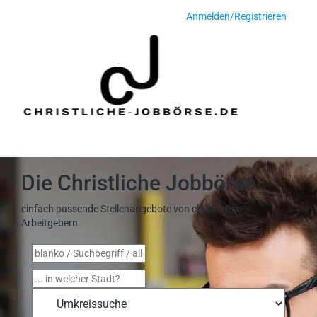
Anmelden/Registrieren
Toggle
navigati
Die Christliche Jobbörse
einfach passende Stellenangebote von christlichen
Arbeitgebern