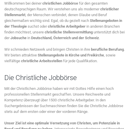
Willkommen bei deiner
christlichen Jobbörse
für den gesamten
deutschsprachigen Raum. Wir verstehen uns als moderner
christlicher
Stellenmarkt
, der Menschen verbindet, denen Glaube und Beruf
gleichermaßen wichtig sind. Egal, ob du gezielt nach
Stellenangeboten in
der Theologie
suchst oder
christliche Arbeitgeber
in anderen Branchen
finden möchtest, unsere
christliche Stellenvermittlung
unterstützt dich bei
der
Jobsuche
in
Deutschland, Österreich und der Schweiz
.
Wir schmieden Netzwerk und bringen Christen in ihre
berufliche Berufung
.
Wir bieten attraktive
Stellenangebote in Kirche und Freikirche
, sowie
vielfältige
christliche Arbeitsstellen
für jede Qualifikation.
Die Christliche Jobbörse
Mit der Christlichen Jobbörse haben wir mit Gottes Hilfe einen hoch
professionellen Stellenmarkt geschaffen. Unsere Reichweite und
Kompetenz überzeugt über 1500 christliche Arbeitgeber. In den
Suchergebnissen der Suchmaschinen finden Sie die Christliche Jobbörse
stets auf dem ersten oder einer der vorderen Ränge.
Unser Ziel ist eine optimale Vernetzung von Christen, um Potenziale in
Beruf und Berufung zu heben.
Interessierte Bewerberinnen und Bewerber