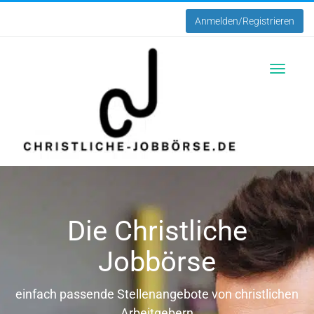
Anmelden/Registrieren
Toggle
navigatio
Die Christliche
Jobbörse
einfach passende Stellenangebote von christlichen
Arbeitgebern