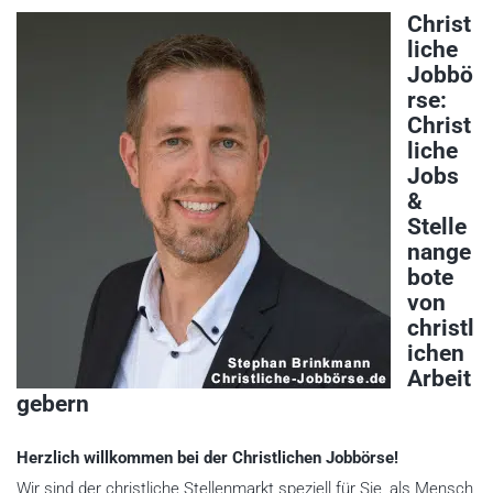
Christ
liche
Jobbö
rse:
Christ
liche
Jobs
&
Stelle
nange
bote
von
christl
ichen
Arbeit
gebern
Herzlich willkommen bei der Christlichen Jobbörse!
Wir sind der christliche Stellenmarkt speziell für Sie, als Mensch