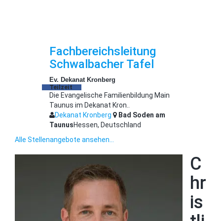
Fachbereichsleitung
Schwalbacher Tafel
Ev. Dekanat Kronberg
Teilzeit
Die Evangelische Familienbildung Main
Taunus im Dekanat Kron..
Dekanat Kronberg
Bad Soden am
Taunus
Hessen, Deutschland
Alle Stellenangebote ansehen...
C
hr
is