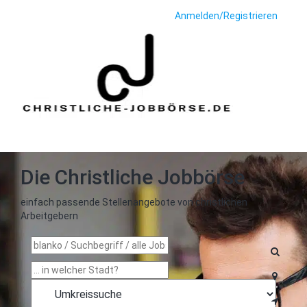
Anmelden/Registrieren
Toggle
navigat
Die Christliche Jobbörse
einfach passende Stellenangebote von christlichen
Arbeitgebern