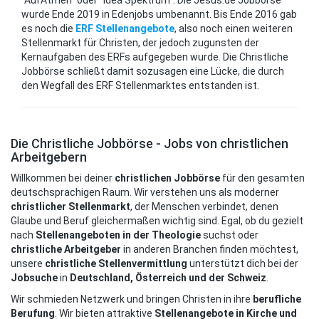
"AufAtmen" oder "Idea Spektrum". Die Jesus.de Jobbörse
wurde Ende 2019 in Edenjobs umbenannt. Bis Ende 2016 gab
es noch die
ERF Stellenangebote
, also noch einen weiteren
Stellenmarkt für Christen, der jedoch zugunsten der
Kernaufgaben des ERFs aufgegeben wurde. Die Christliche
Jobbörse schließt damit sozusagen eine Lücke, die durch
den Wegfall des ERF Stellenmarktes entstanden ist.
Die Christliche Jobbörse - Jobs von christlichen
Arbeitgebern
Willkommen bei deiner
christlichen Jobbörse
für den gesamten
deutschsprachigen Raum. Wir verstehen uns als moderner
christlicher Stellenmarkt
, der Menschen verbindet, denen
Glaube und Beruf gleichermaßen wichtig sind. Egal, ob du gezielt
nach
Stellenangeboten in der Theologie
suchst oder
christliche Arbeitgeber
in anderen Branchen finden möchtest,
unsere
christliche Stellenvermittlung
unterstützt dich bei der
Jobsuche
in
Deutschland, Österreich und der Schweiz
.
Wir schmieden Netzwerk und bringen Christen in ihre
berufliche
Berufung
. Wir bieten attraktive
Stellenangebote in Kirche und