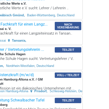
stliche Werte e.V.
stliche Werte e.V. sucht: Lehrer / Lehrerin ..
wäbisch Gmünd
Baden-Württemberg, Deutschland
achkraft für einen Langz...
NACH
VEREINBARUNG
sai e. V.
chkraft für einen Langzeiteinsatz in Tansan..
assai
Tansania
er / Vertretungslehrerin ...
TEILZEIT
che Schule Hagen
che Schule Hagen sucht: Vertretungslehrer / V..
en
Nordrhein-Westfalen, Deutschland
sistenzkraft (m/w/d)
VOLL-/ TEILZEIT
on Hamburg-Altona e.V. / GM
bH
ission ist ein diakonisches Unternehmen mit ..
sion Hamburg-Altona
Prisdorf
Schleswig-Holstein, Deutschland
eitung Schwalbacher Tafel
TEILZEIT
nberg