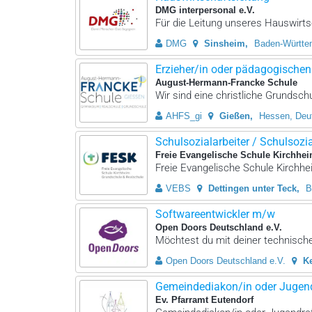
DMG interpersonal e.V.
Für die Leitung unseres Hauswirts
DMG
Sinsheim
Baden-Württe
Erzieher/in oder pädagogischen 
August-Hermann-Francke Schule
Wir sind eine christliche Grundsch
AHFS_gi
Gießen
Hessen, Deu
Schulsozialarbeiter / Schulsozial
Freie Evangelische Schule Kirchhei
Freie Evangelische Schule Kirchhei
VEBS
Dettingen unter Teck
B
Softwareentwickler m/w
Open Doors Deutschland e.V.
Möchtest du mit deiner technischen
Open Doors Deutschland e.V.
K
Gemeindediakon/in oder Jugendr
Ev. Pfarramt Eutendorf