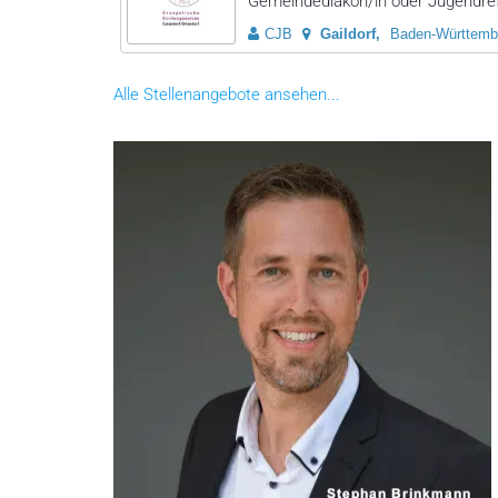
Gemeindediakon/in oder Jugendrefe
CJB
Gaildorf
Baden-Württemb
Alle Stellenangebote ansehen...