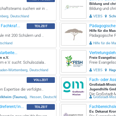
Bildung und chri
chaftsteams suchen wir in ..
Bildung und chri
mberg, Deutschland
VEBS
Sch
Fachkraf...
Pädagogische F
TEILZEIT
Hilfe für die Mas
ule mit 200 Schülern und ..
Pädagogische Fa
tschland
Hilfe für die M
arbeite...
Vertretungslehr
m e.V.
Freie Evangelis
m e.V. sucht: Schulsoziala..
Freie Evangelis
aden-Württemberg, Deutschland
VEBS
Hag
Fach- oder As
VOLLZEIT
Großstadt-Missi
 Expertise die verfolgte..
Jugendhilfe Gm
Die Großstadt-M
elkheim (Taunus)
Hessen, Deutschland
Großstadt-Mis
eferent/in...
Fachbereichsl
TEILZEIT
Ev. Dekanat Kro