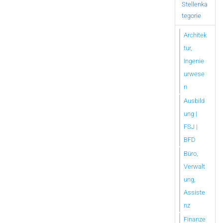
Stellenka
tegorie
Architek
tur,
Ingenie
urwese
n
Ausbild
ung |
FSJ |
BFD
Büro,
Verwalt
ung,
Assiste
nz
Finanze