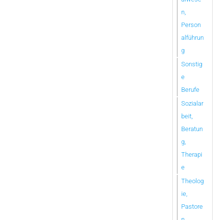
n,
Person
alführun
g
Sonstig
e
Berufe
Sozialar
beit,
Beratun
g,
Therapi
e
Theolog
ie,
Pastore
n,