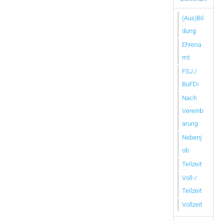
(Aus)Bil
dung
Ehrena
mt
FSJ /
BuFDi
Nach
Vereinb
arung
Nebenj
ob
Teilzeit
Voll-/
Teilzeit
Vollzeit