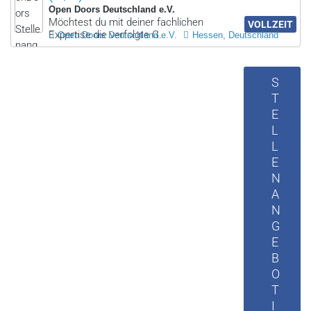
Open Doors Deutschland e.V.
Möchtest du mit deiner fachlichen
VOLLZEIT
Expertise die verfolgte G..
Open Doors Deutschland e.V.
Hessen, Deutschland
S
T
E
L
L
E
N
A
N
G
E
B
O
T
I