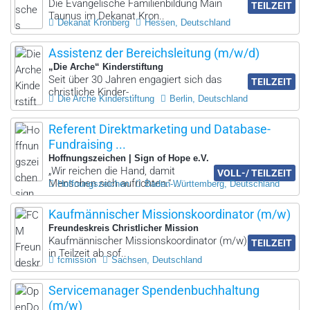
Die Evangelische Familienbildung Main
TEILZEIT
Taunus im Dekanat Kron..
Dekanat Kronberg
Hessen, Deutschland
Assistenz der Bereichsleitung (m/w/d)
„Die Arche“ Kinderstiftung
Seit über 30 Jahren engagiert sich das
TEILZEIT
christliche Kinder- ..
Die Arche Kinderstiftung
Berlin, Deutschland
Referent Direktmarketing und Database-
Fundraising ...
Hoffnungszeichen | Sign of Hope e.V.
„Wir reichen die Hand, damit
VOLL-/ TEILZEIT
Menschen sich aufrichten.“ ..
Hoffnungszeichen
Baden-Württemberg, Deutschland
Kaufmännischer Missionskoordinator (m/w)
Freundeskreis Christlicher Mission
Kaufmännischer Missionskoordinator (m/w)
TEILZEIT
in Teilzeit ab sof..
fcmission
Sachsen, Deutschland
Servicemanager Spendenbuchhaltung
(m/w)