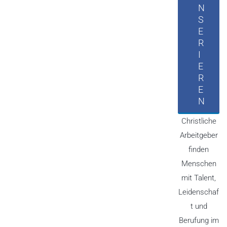
N
S
E
R
I
E
R
E
N
Christliche
Arbeitgeber
finden
Menschen
mit Talent,
Leidenschaf
t und
Berufung im