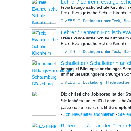
Lehrer / Lehrerin evangelische
Freie Evangelische Schule Kirchheim 
Freie Evangelische Schule Kirchheim 
VEBS
Dettingen unter Teck
Bad
Lehrer / Lehrerin Englisch ev
Freie Evangelische Schule Kirchheim 
Freie Evangelische Schule Kirchheim 
VEBS
Dettingen unter Teck
Bad
Schulleiter / Schulleiterin an c
Immanuel Bildungseinrichtungen Sc
Immanuel Bildungseinrichtungen Scha
VEBS
Bückeburg
Niedersachsen
Die
christliche Jobbörse ist der S
Stellenbörse unterstützt christlich
passend zu besetzen.
Bitte empfehl
•
Job Newsletter abonnieren
•
Stelle
Referendar/-in an der Freien 