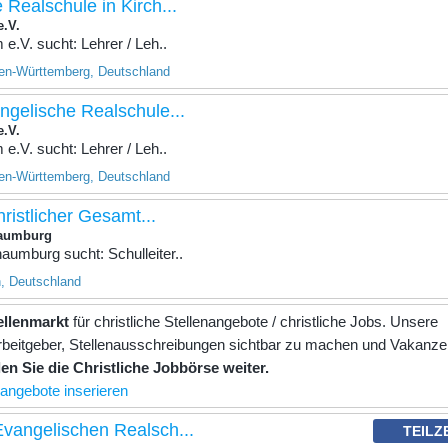
 Realschule in Kirch...
e.V.
e.V. sucht: Lehrer / Leh..
en-Württemberg, Deutschland
angelische Realschule...
e.V.
e.V. sucht: Lehrer / Leh..
en-Württemberg, Deutschland
hristlicher Gesamt...
haumburg
umburg sucht: Schulleiter..
, Deutschland
tellenmarkt
für christliche Stellenangebote / christliche Jobs. Unsere
e Arbeitgeber, Stellenausschreibungen sichtbar zu machen und Vakanz
en Sie die Christliche Jobbörse weiter.
nangebote inserieren
Evangelischen Realsch...
TEILZ