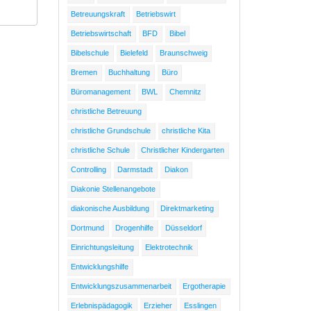
Betreuungskraft
Betriebswirt
Betriebswirtschaft
BFD
Bibel
Bibelschule
Bielefeld
Braunschweig
Bremen
Buchhaltung
Büro
Büromanagement
BWL
Chemnitz
christliche Betreuung
christliche Grundschule
christliche Kita
christliche Schule
Christlicher Kindergarten
Controlling
Darmstadt
Diakon
Diakonie Stellenangebote
diakonische Ausbildung
Direktmarketing
Dortmund
Drogenhilfe
Düsseldorf
Einrichtungsleitung
Elektrotechnik
Entwicklungshilfe
Entwicklungszusammenarbeit
Ergotherapie
Erlebnispädagogik
Erzieher
Esslingen