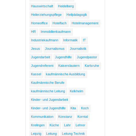
Hauswirtschaft
Heidelberg
Heilerziehungspflege
Heilpädagogik
Homeoffice
Hotelfach
Hotelmanagement
HR
Immobilienkaufmann
Industriekaufmann
Informatik
IT
Jesus
Journalismus
Journalistik
Jugendarbeit
Jugendhilfe
Jugendpastor
Jugendreferent
Kaiserslautern
Karlsruhe
Kassel
kaufmännische Ausbildung
Kaufmännische Berufe
kaufmännische Leitung
Kelkheim
Kinder- und Jugendarbeit
Kinder- und Jugendhilfe
Kita
Koch
Kommunikation
Konstanz
Korntal
Krelingen
Küche
Lahr
Lehrer
Leipzig
Leitung
Leitung Technik