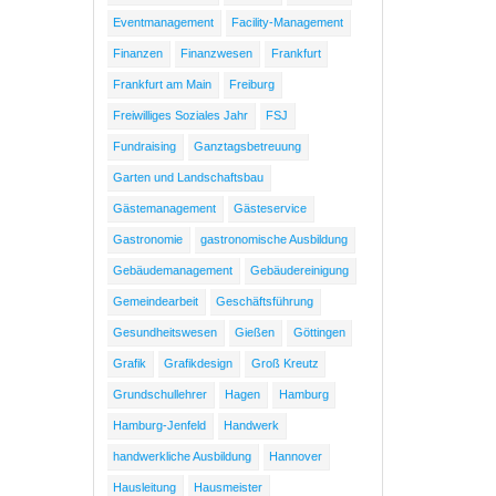
Eventmanagement
Facility-Management
Finanzen
Finanzwesen
Frankfurt
Frankfurt am Main
Freiburg
Freiwilliges Soziales Jahr
FSJ
Fundraising
Ganztagsbetreuung
Garten und Landschaftsbau
Gästemanagement
Gästeservice
Gastronomie
gastronomische Ausbildung
Gebäudemanagement
Gebäudereinigung
Gemeindearbeit
Geschäftsführung
Gesundheitswesen
Gießen
Göttingen
Grafik
Grafikdesign
Groß Kreutz
Grundschullehrer
Hagen
Hamburg
Hamburg-Jenfeld
Handwerk
handwerkliche Ausbildung
Hannover
Hausleitung
Hausmeister