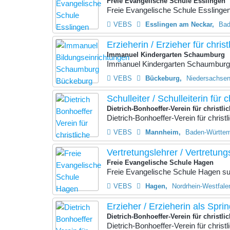
Freie Evangelische Schule Esslingen
Freie Evangelische Schule Esslingen 
VEBS
Esslingen am Neckar
Bad
Erzieherin / Erzieher für christ
Immanuel Kindergarten Schaumburg
Immanuel Kindergarten Schaumburg su
VEBS
Bückeburg
Niedersachsen
Schulleiter / Schulleiterin für c
Dietrich-Bonhoeffer-Verein für christ
Dietrich-Bonhoeffer-Verein für chris
VEBS
Mannheim
Baden-Württem
Vertretungslehrer / Vertretung
Freie Evangelische Schule Hagen
Freie Evangelische Schule Hagen such
VEBS
Hagen
Nordrhein-Westfale
Erzieher / Erzieherin als Sprin
Dietrich-Bonhoeffer-Verein für christ
Dietrich-Bonhoeffer-Verein für chris