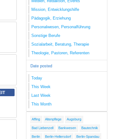
Medien, Redaktion, Events
Mission, Entwicklungshilfe
Pädagogik, Erziehung
Personalwesen, Personalführung
Sonstige Berufe
Sozialarbeit, Beratung, Therapie
Theologie, Pastoren, Referenten
Date posted
Today
This Week
EIT
Last Week
This Month
Affing
Altenpflege
Augsburg
Bad Liebenzell
Bankwesen
Bautechnik
Berlin
Berlin-Hellersdorf
Berlin-Spandau