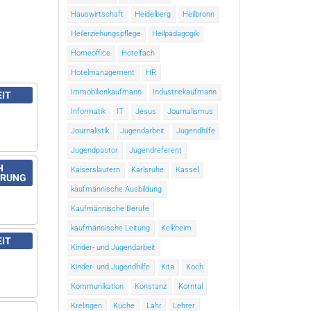
Hauswirtschaft
Heidelberg
Heilbronn
Heilerziehungspflege
Heilpädagogik
Homeoffice
Hotelfach
Hotelmanagement
HR
Immobilienkaufmann
Industriekaufmann
EIT
Informatik
IT
Jesus
Journalismus
Journalistik
Jugendarbeit
Jugendhilfe
Jugendpastor
Jugendreferent
H
Kaiserslautern
Karlsruhe
Kassel
ARUNG
kaufmännische Ausbildung
Kaufmännische Berufe
kaufmännische Leitung
Kelkheim
EIT
Kinder- und Jugendarbeit
Kinder- und Jugendhilfe
Kita
Koch
Kommunikation
Konstanz
Korntal
Krelingen
Küche
Lahr
Lehrer