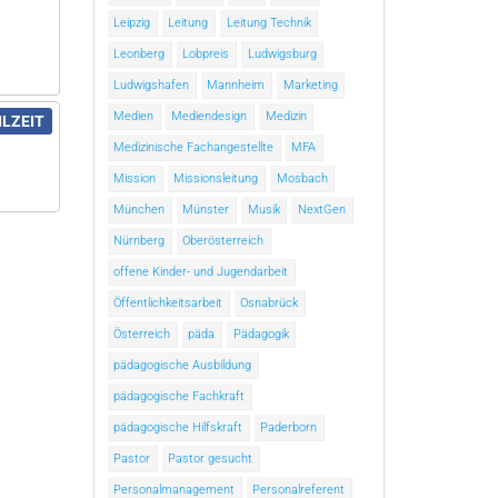
Leipzig
Leitung
Leitung Technik
Leonberg
Lobpreis
Ludwigsburg
Ludwigshafen
Mannheim
Marketing
Medien
Mediendesign
Medizin
ILZEIT
Medizinische Fachangestellte
MFA
Mission
Missionsleitung
Mosbach
München
Münster
Musik
NextGen
Nürnberg
Oberösterreich
offene Kinder- und Jugendarbeit
Öffentlichkeitsarbeit
Osnabrück
Österreich
päda
Pädagogik
pädagogische Ausbildung
pädagogische Fachkraft
pädagogische Hilfskraft
Paderborn
Pastor
Pastor gesucht
Personalmanagement
Personalreferent