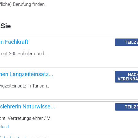
liche) Berufung finden.
 Sie
en Fachkraft
TEILZ
 mit 200 Schülern und ..
nen Langzeiteinsatz...
NAC
VEREINB
ngzeiteinsatz in Tansan..
slehrerin Naturwisse...
TEILZ
t: Vertretungslehrer / V..
hland