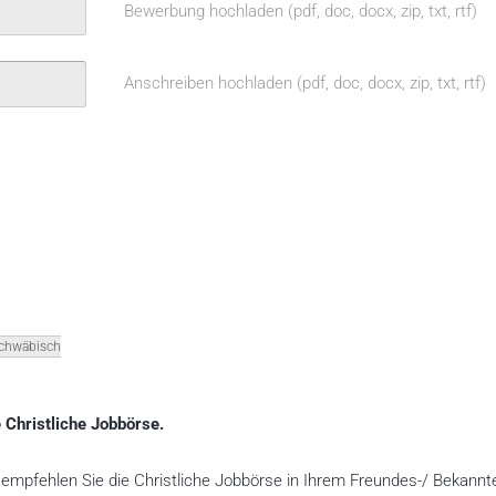
Bewerbung hochladen (pdf, doc, docx, zip, txt, rtf)
Anschreiben hochladen (pdf, doc, docx, zip, txt, rtf)
chwäbisch
 Christliche Jobbörse.
te empfehlen Sie die Christliche Jobbörse in Ihrem Freundes-/ Bekannt