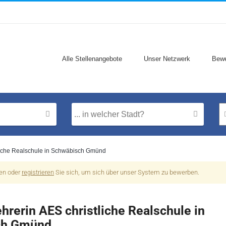
Alle Stellenangebote
Unser Netzwerk
Bewe
tliche Realschule in Schwäbisch Gmünd
nen oder
registrieren
Sie sich, um sich über unser System zu bewerben.
ehrerin AES christliche Realschule in
ch Gmünd