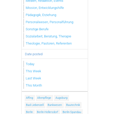
Medien, Redaktion, Events
Mission, Entwicklungshilfe
Pädagogik, Erziehung
Personalwesen, Personalführung
Sonstige Berufe
Sozialarbeit, Beratung, Therapie
Theologie, Pastoren, Referenten
Date posted
Today
This Week
Last Week
This Month
Affing
Altenpflege
Augsburg
Bad Liebenzell
Bankwesen
Bautechnik
Berlin
Berlin-Hellersdorf
Berlin-Spandau