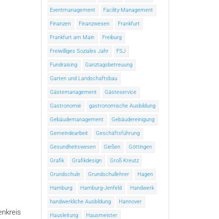
Eventmanagement
Facility-Management
Finanzen
Finanzwesen
Frankfurt
Frankfurt am Main
Freiburg
Freiwilliges Soziales Jahr
FSJ
Fundraising
Ganztagsbetreuung
Garten und Landschaftsbau
Gästemanagement
Gästeservice
Gastronomie
gastronomische Ausbildung
Gebäudemanagement
Gebäudereinigung
Gemeindearbeit
Geschäftsführung
Gesundheitswesen
Gießen
Göttingen
Grafik
Grafikdesign
Groß Kreutz
Grundschule
Grundschullehrer
Hagen
Hamburg
Hamburg-Jenfeld
Handwerk
handwerkliche Ausbildung
Hannover
enkreis
Hausleitung
Hausmeister