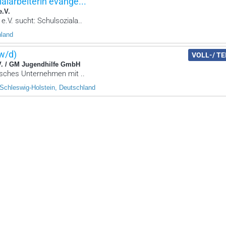
ialarbeiterin evange...
e.V.
e.V. sucht: Schulsoziala..
hland
/w/d)
VOLL-/ TE
V. / GM Jugendhilfe GmbH
nisches Unternehmen mit ..
Schleswig-Holstein, Deutschland