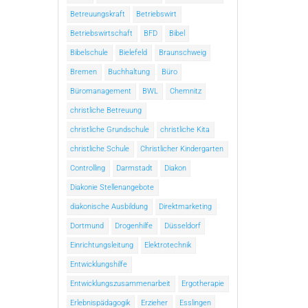
Betreuungskraft
Betriebswirt
Betriebswirtschaft
BFD
Bibel
Bibelschule
Bielefeld
Braunschweig
Bremen
Buchhaltung
Büro
Büromanagement
BWL
Chemnitz
christliche Betreuung
christliche Grundschule
christliche Kita
christliche Schule
Christlicher Kindergarten
Controlling
Darmstadt
Diakon
Diakonie Stellenangebote
diakonische Ausbildung
Direktmarketing
Dortmund
Drogenhilfe
Düsseldorf
Einrichtungsleitung
Elektrotechnik
Entwicklungshilfe
Entwicklungszusammenarbeit
Ergotherapie
Erlebnispädagogik
Erzieher
Esslingen