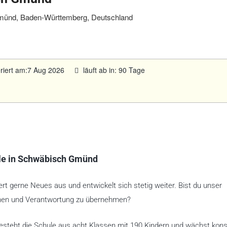
ünd, Baden-Württemberg, Deutschland
eriert am:7 Aug 2026
läuft ab in: 90 Tage
ule in Schwäbisch Gmünd
iert gerne Neues aus und entwickelt sich stetig weiter. Bist du unser
hen und Verantwortung zu übernehmen?
 besteht die Schule aus acht Klassen mit 190 Kindern und wächst kon