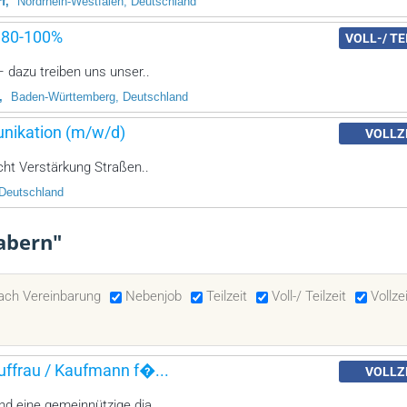
f
Nordrhein-Westfalen, Deutschland
) 80-100%
VOLL-/ TE
 dazu treiben uns unser..
Baden-Württemberg, Deutschland
nikation (m/w/d)
VOLLZ
ht Verstärkung Straßen..
 Deutschland
abern"
ach Vereinbarung
Nebenjob
Teilzeit
Voll-/ Teilzeit
Vollze
auffrau / Kaufmann f�...
VOLLZ
d eine gemeinnützige dia..