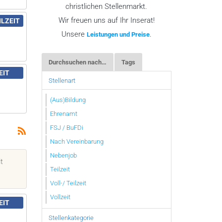
christlichen Stellenmarkt.
Wir freuen uns auf Ihr Inserat!
ILZEIT
Unsere
.
Leistungen und Preise
Durchsuchen nach…
Tags
EIT
Stellenart
(Aus)Bildung
Ehrenamt
FSJ / BuFDi
Nach Vereinbarung
Nebenjob
it
Teilzeit
Voll-/ Teilzeit
Vollzeit
EIT
Stellenkategorie