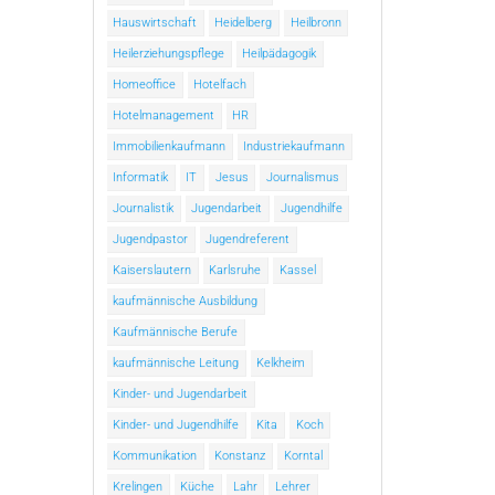
Hauswirtschaft
Heidelberg
Heilbronn
Heilerziehungspflege
Heilpädagogik
Homeoffice
Hotelfach
Hotelmanagement
HR
Immobilienkaufmann
Industriekaufmann
Informatik
IT
Jesus
Journalismus
Journalistik
Jugendarbeit
Jugendhilfe
Jugendpastor
Jugendreferent
Kaiserslautern
Karlsruhe
Kassel
kaufmännische Ausbildung
Kaufmännische Berufe
kaufmännische Leitung
Kelkheim
Kinder- und Jugendarbeit
Kinder- und Jugendhilfe
Kita
Koch
Kommunikation
Konstanz
Korntal
Krelingen
Küche
Lahr
Lehrer