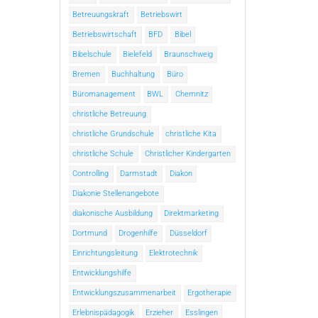
Betreuungskraft
Betriebswirt
Betriebswirtschaft
BFD
Bibel
Bibelschule
Bielefeld
Braunschweig
Bremen
Buchhaltung
Büro
Büromanagement
BWL
Chemnitz
christliche Betreuung
christliche Grundschule
christliche Kita
christliche Schule
Christlicher Kindergarten
Controlling
Darmstadt
Diakon
Diakonie Stellenangebote
diakonische Ausbildung
Direktmarketing
Dortmund
Drogenhilfe
Düsseldorf
Einrichtungsleitung
Elektrotechnik
Entwicklungshilfe
Entwicklungszusammenarbeit
Ergotherapie
Erlebnispädagogik
Erzieher
Esslingen