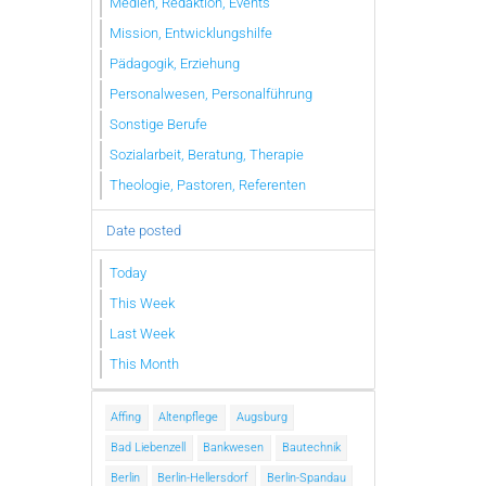
Medien, Redaktion, Events
Mission, Entwicklungshilfe
Pädagogik, Erziehung
Personalwesen, Personalführung
Sonstige Berufe
Sozialarbeit, Beratung, Therapie
Theologie, Pastoren, Referenten
Date posted
Today
This Week
Last Week
This Month
Affing
Altenpflege
Augsburg
Bad Liebenzell
Bankwesen
Bautechnik
Berlin
Berlin-Hellersdorf
Berlin-Spandau