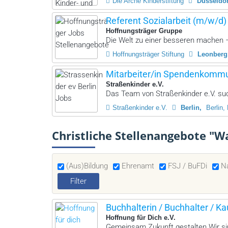
Die Arche Kinderstiftung
Düsseldor
Referent Sozialarbeit (m/w/d
Hoffnungsträger Gruppe
Die Welt zu einer besseren machen –
Hoffnungsträger Stiftung
Leonberg
Mitarbeiter/in Spendenkommu
Straßenkinder e.V.
Das Team von Straßenkinder e.V. suc
Straßenkinder e.V.
Berlin
Berlin,
Christliche Stellenangebote "W
(Aus)Bildung
Ehrenamt
FSJ / BuFDi
N
Buchhalterin / Buchhalter / K
Hoffnung für Dich e.V.
Gemeinsam Zukunft gestalten Wir sin