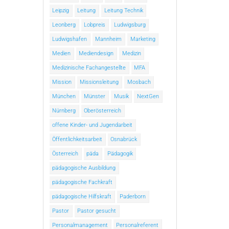
Leipzig
Leitung
Leitung Technik
Leonberg
Lobpreis
Ludwigsburg
Ludwigshafen
Mannheim
Marketing
Medien
Mediendesign
Medizin
Medizinische Fachangestellte
MFA
Mission
Missionsleitung
Mosbach
München
Münster
Musik
NextGen
Nürnberg
Oberösterreich
offene Kinder- und Jugendarbeit
Öffentlichkeitsarbeit
Osnabrück
Österreich
päda
Pädagogik
pädagogische Ausbildung
pädagogische Fachkraft
pädagogische Hilfskraft
Paderborn
Pastor
Pastor gesucht
Personalmanagement
Personalreferent