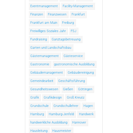
Eventmanagement
Facility-Management
Finanzen
Finanzwesen
Frankfurt
Frankfurt am Main
Freiburg
Freiwilliges Soziales Jahr
FSJ
Fundraising
Ganztagsbetreuung
Garten und Landschaftsbau
Gästemanagement
Gästeservice
Gastronomie
gastronomische Ausbildung
Gebäudemanagement
Gebäudereinigung
Gemeindearbeit
Geschäftsführung
Gesundheitswesen
Gießen
Göttingen
Grafik
Grafikdesign
Groß Kreutz
Grundschule
Grundschullehrer
Hagen
Hamburg
Hamburg-Jenfeld
Handwerk
handwerkliche Ausbildung
Hannover
Hausleitung
Hausmeister