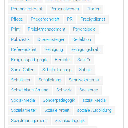
Personalreferent
Personalwesen
Pfarrer
Pflege
Pflegefachkraft
PR
Predigtdienst
Print
Projektmanagement
Psychologie
Publizistik
Quereinsteiger
Redaktion
Referendariat
Reinigung
Reinigungskraft
Religionspädagogik
Remote
Sanitär
Sankt Gallen
Schulbetreuung
Schule
Schulleiter
Schulleitung
Schulsekretariat
Schwäbisch Gmünd
Schweiz
Seelsorge
Social-Media
Sonderpädagogik
sozial Media
Sozialarbeiter
Soziale Arbeit
soziale Ausbildung
Sozialmanagement
Sozialpädagogik