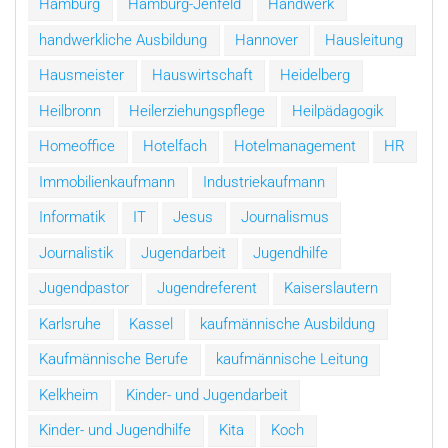
Hamburg
Hamburg-Jenfeld
Handwerk
handwerkliche Ausbildung
Hannover
Hausleitung
Hausmeister
Hauswirtschaft
Heidelberg
Heilbronn
Heilerziehungspflege
Heilpädagogik
Homeoffice
Hotelfach
Hotelmanagement
HR
Immobilienkaufmann
Industriekaufmann
Informatik
IT
Jesus
Journalismus
Journalistik
Jugendarbeit
Jugendhilfe
Jugendpastor
Jugendreferent
Kaiserslautern
Karlsruhe
Kassel
kaufmännische Ausbildung
Kaufmännische Berufe
kaufmännische Leitung
Kelkheim
Kinder- und Jugendarbeit
Kinder- und Jugendhilfe
Kita
Koch