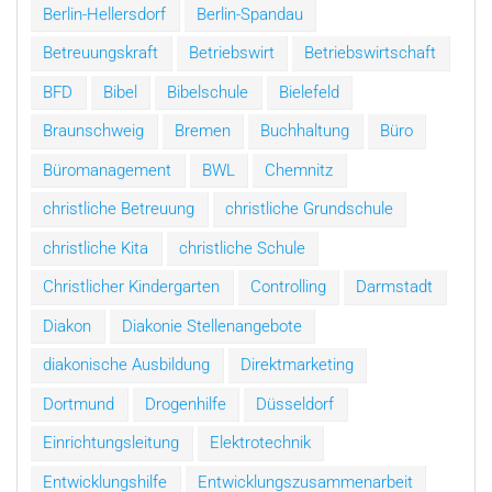
Berlin-Hellersdorf
Berlin-Spandau
Betreuungskraft
Betriebswirt
Betriebswirtschaft
BFD
Bibel
Bibelschule
Bielefeld
Braunschweig
Bremen
Buchhaltung
Büro
Büromanagement
BWL
Chemnitz
christliche Betreuung
christliche Grundschule
christliche Kita
christliche Schule
Christlicher Kindergarten
Controlling
Darmstadt
Diakon
Diakonie Stellenangebote
diakonische Ausbildung
Direktmarketing
Dortmund
Drogenhilfe
Düsseldorf
Einrichtungsleitung
Elektrotechnik
Entwicklungshilfe
Entwicklungszusammenarbeit