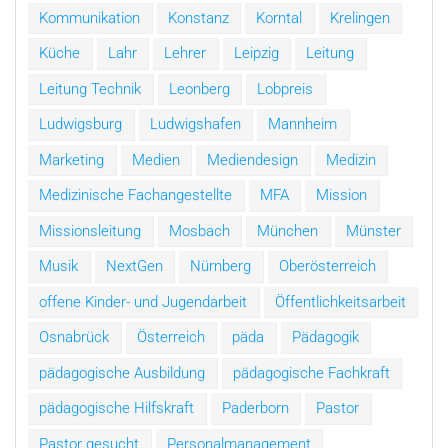
Kommunikation
Konstanz
Korntal
Krelingen
Küche
Lahr
Lehrer
Leipzig
Leitung
Leitung Technik
Leonberg
Lobpreis
Ludwigsburg
Ludwigshafen
Mannheim
Marketing
Medien
Mediendesign
Medizin
Medizinische Fachangestellte
MFA
Mission
Missionsleitung
Mosbach
München
Münster
Musik
NextGen
Nürnberg
Oberösterreich
offene Kinder- und Jugendarbeit
Öffentlichkeitsarbeit
Osnabrück
Österreich
päda
Pädagogik
pädagogische Ausbildung
pädagogische Fachkraft
pädagogische Hilfskraft
Paderborn
Pastor
Pastor gesucht
Personalmanagement