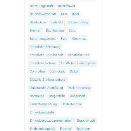
Betreuungskraft
Betriebswirt
Betriebswirtschaft
BFD
Bibel
Bibelschule
Bielefeld
Braunschweig
Bremen
Buchhaltung
Büro
Büromanagement
BWL
Chemnitz
christliche Betreuung
christliche Grundschule
christliche Kita
christliche Schule
Christlicher Kindergarten
Controlling
Darmstadt
Diakon
Diakonie Stellenangebote
diakonische Ausbildung
Direktmarketing
Dortmund
Drogenhilfe
Düsseldorf
Einrichtungsleitung
Elektrotechnik
Entwicklungshilfe
Entwicklungszusammenarbeit
Ergotherapie
Erlebnispädagogik
Erzieher
Esslingen