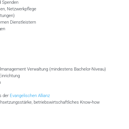
d Spenden
ßen, Netzwerkpflege
ltungen)
nen Dienstleistern
gen
lmanagement Verwaltung (mindestens Bachelor-Niveau)
Einrichtung
n
s der
Evangelischen Allianz
chsetzungsstärke, betriebswirtschaftliches Know‑how