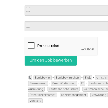
-
-
-
Betriebswirt
Betriebswirtschaft
BWL
christlic
-
-
-
Finanzwesen
Geschäftsführung
IT
kaufmännisch
-
-
Ausbildung
Kaufmännische Berufe
kaufmännische Le
-
-
Öffentlichkeitsarbeit
Sozialmanagement
Verwaltung
Vorstand