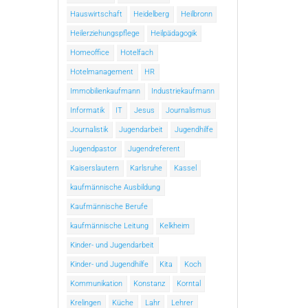
Hauswirtschaft
Heidelberg
Heilbronn
Heilerziehungspflege
Heilpädagogik
Homeoffice
Hotelfach
Hotelmanagement
HR
Immobilienkaufmann
Industriekaufmann
Informatik
IT
Jesus
Journalismus
Journalistik
Jugendarbeit
Jugendhilfe
Jugendpastor
Jugendreferent
Kaiserslautern
Karlsruhe
Kassel
kaufmännische Ausbildung
Kaufmännische Berufe
kaufmännische Leitung
Kelkheim
Kinder- und Jugendarbeit
Kinder- und Jugendhilfe
Kita
Koch
Kommunikation
Konstanz
Korntal
Krelingen
Küche
Lahr
Lehrer