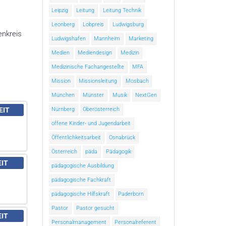
Leipzig
Leitung
Leitung Technik
Leonberg
Lobpreis
Ludwigsburg
enkreis
Ludwigshafen
Mannheim
Marketing
Medien
Mediendesign
Medizin
Medizinische Fachangestellte
MFA
Mission
Missionsleitung
Mosbach
München
Münster
Musik
NextGen
Nürnberg
Oberösterreich
EIT
offene Kinder- und Jugendarbeit
Öffentlichkeitsarbeit
Osnabrück
Österreich
päda
Pädagogik
EIT
pädagogische Ausbildung
pädagogische Fachkraft
pädagogische Hilfskraft
Paderborn
Pastor
Pastor gesucht
EIT
Personalmanagement
Personalreferent