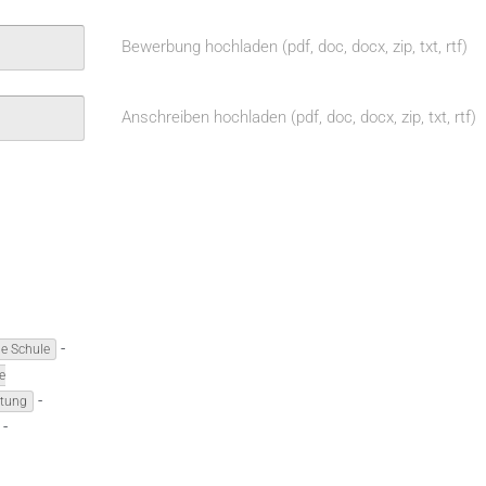
Bewerbung hochladen (pdf, doc, docx, zip, txt, rtf)
Anschreiben hochladen (pdf, doc, docx, zip, txt, rtf)
-
he Schule
e
-
itung
-