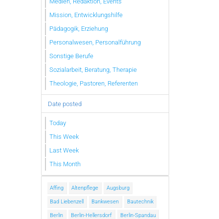
Medien, Redaktion, Events
Mission, Entwicklungshilfe
Pädagogik, Erziehung
Personalwesen, Personalführung
Sonstige Berufe
Sozialarbeit, Beratung, Therapie
Theologie, Pastoren, Referenten
Date posted
Today
This Week
Last Week
This Month
Affing
Altenpflege
Augsburg
Bad Liebenzell
Bankwesen
Bautechnik
Berlin
Berlin-Hellersdorf
Berlin-Spandau