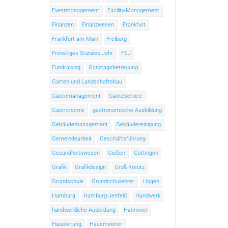
Eventmanagement
Facility-Management
Finanzen
Finanzwesen
Frankfurt
Frankfurt am Main
Freiburg
Freiwilliges Soziales Jahr
FSJ
Fundraising
Ganztagsbetreuung
Garten und Landschaftsbau
Gästemanagement
Gästeservice
Gastronomie
gastronomische Ausbildung
Gebäudemanagement
Gebäudereinigung
Gemeindearbeit
Geschäftsführung
Gesundheitswesen
Gießen
Göttingen
Grafik
Grafikdesign
Groß Kreutz
Grundschule
Grundschullehrer
Hagen
Hamburg
Hamburg-Jenfeld
Handwerk
handwerkliche Ausbildung
Hannover
Hausleitung
Hausmeister