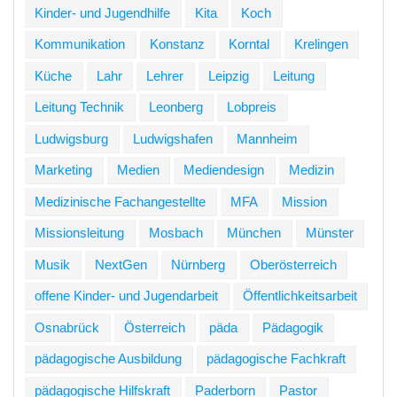
Kinder- und Jugendhilfe
Kita
Koch
Kommunikation
Konstanz
Korntal
Krelingen
Küche
Lahr
Lehrer
Leipzig
Leitung
Leitung Technik
Leonberg
Lobpreis
Ludwigsburg
Ludwigshafen
Mannheim
Marketing
Medien
Mediendesign
Medizin
Medizinische Fachangestellte
MFA
Mission
Missionsleitung
Mosbach
München
Münster
Musik
NextGen
Nürnberg
Oberösterreich
offene Kinder- und Jugendarbeit
Öffentlichkeitsarbeit
Osnabrück
Österreich
päda
Pädagogik
pädagogische Ausbildung
pädagogische Fachkraft
pädagogische Hilfskraft
Paderborn
Pastor