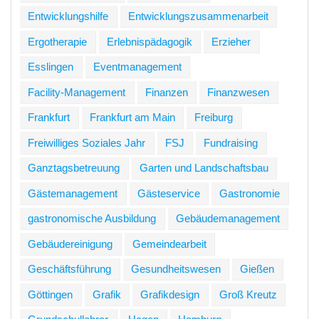
Entwicklungshilfe
Entwicklungszusammenarbeit
Ergotherapie
Erlebnispädagogik
Erzieher
Esslingen
Eventmanagement
Facility-Management
Finanzen
Finanzwesen
Frankfurt
Frankfurt am Main
Freiburg
Freiwilliges Soziales Jahr
FSJ
Fundraising
Ganztagsbetreuung
Garten und Landschaftsbau
Gästemanagement
Gästeservice
Gastronomie
gastronomische Ausbildung
Gebäudemanagement
Gebäudereinigung
Gemeindearbeit
Geschäftsführung
Gesundheitswesen
Gießen
Göttingen
Grafik
Grafikdesign
Groß Kreutz