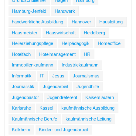
Grundschullehrer
Hagen
Hamburg
Hamburg-Jenfeld
Handwerk
handwerkliche Ausbildung
Hannover
Hausleitung
Hausmeister
Hauswirtschaft
Heidelberg
Heilerziehungspflege
Heilpädagogik
Homeoffice
Hotelfach
Hotelmanagement
HR
Immobilienkaufmann
Industriekaufmann
Informatik
IT
Jesus
Journalismus
Journalistik
Jugendarbeit
Jugendhilfe
Jugendpastor
Jugendreferent
Kaiserslautern
Karlsruhe
Kassel
kaufmännische Ausbildung
Kaufmännische Berufe
kaufmännische Leitung
Kelkheim
Kinder- und Jugendarbeit