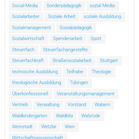
Social-Media
Sonderpädagogik
sozial Media
Sozialarbeiter
Soziale Arbeit
soziale Ausbildung
Sozialmanagement
Sozialpädagogik
Sozialwirtschaft
Spendenarbeit
Sport
Steuerfach
Steuerfachangestellte
Steuerfachkraft
Straßensozialarbeit
Stuttgart
technische Ausbildung
Teilhabe
Theologie
theologische Ausbildung
Tübingen
Überkonfessionell
Veranstaltungsmanagement
Vertrieb
Verwaltung
Vorstand
Wabern
Waldkindergarten
Waldkita
Walsrode
Weinstadt
Wetzlar
Wien
Wirtschaftswissenschaft