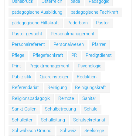
Osnabrück
Österreich
päda
Pädagogik
pädagogische Ausbildung
pädagogische Fachkraft
pädagogische Hilfskraft
Paderborn
Pastor
Pastor gesucht
Personalmanagement
Personalreferent
Personalwesen
Pfarrer
Pflege
Pflegefachkraft
PR
Predigtdienst
Print
Projektmanagement
Psychologie
Publizistik
Quereinsteiger
Redaktion
Referendariat
Reinigung
Reinigungskraft
Religionspädagogik
Remote
Sanitär
Sankt Gallen
Schulbetreuung
Schule
Schulleiter
Schulleitung
Schulsekretariat
Schwäbisch Gmünd
Schweiz
Seelsorge