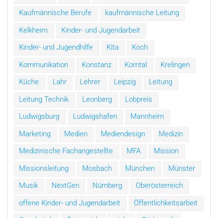
Kaufmännische Berufe
kaufmännische Leitung
Kelkheim
Kinder- und Jugendarbeit
Kinder- und Jugendhilfe
Kita
Koch
Kommunikation
Konstanz
Korntal
Krelingen
Küche
Lahr
Lehrer
Leipzig
Leitung
Leitung Technik
Leonberg
Lobpreis
Ludwigsburg
Ludwigshafen
Mannheim
Marketing
Medien
Mediendesign
Medizin
Medizinische Fachangestellte
MFA
Mission
Missionsleitung
Mosbach
München
Münster
Musik
NextGen
Nürnberg
Oberösterreich
offene Kinder- und Jugendarbeit
Öffentlichkeitsarbeit