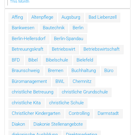
This Month
Affing
Altenpflege
Augsburg
Bad Liebenzell
Bankwesen
Bautechnik
Berlin
Berlin-Hellersdorf
Berlin-Spandau
Betreuungskraft
Betriebswirt
Betriebswirtschaft
BFD
Bibel
Bibelschule
Bielefeld
Braunschweig
Bremen
Buchhaltung
Büro
Büromanagement
BWL
Chemnitz
christliche Betreuung
christliche Grundschule
christliche Kita
christliche Schule
Christlicher Kindergarten
Controlling
Darmstadt
Diakon
Diakonie Stellenangebote
diakonische Ausbildung
Direktmarketing