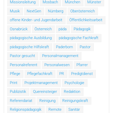
Missionsleitung
Mosbach
München
Münster
Musik
NextGen
Nürnberg
Oberösterreich
offene Kinder- und Jugendarbeit
Öffentlichkeitsarbeit
Osnabrück
Österreich
päda
Pädagogik
pädagogische Ausbildung
pädagogische Fachkraft
pädagogische Hilfskraft
Paderborn
Pastor
Pastor gesucht
Personalmanagement
Personalreferent
Personalwesen
Pfarrer
Pflege
Pflegefachkraft
PR
Predigtdienst
Print
Projektmanagement
Psychologie
Publizistik
Quereinsteiger
Redaktion
Referendariat
Reinigung
Reinigungskraft
Religionspädagogik
Remote
Sanitär