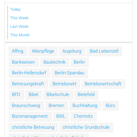
Today
This Week
Last Week
This Month
Affing
Altenpflege
Augsburg
Bad Liebenzell
Bankwesen
Bautechnik
Berlin
Berlin-Hellersdorf
Berlin-Spandau
Betreuungskraft
Betriebswirt
Betriebswirtschaft
BFD
Bibel
Bibelschule
Bielefeld
Braunschweig
Bremen
Buchhaltung
Büro
Büromanagement
BWL
Chemnitz
christliche Betreuung
christliche Grundschule