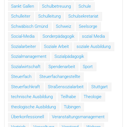
Sankt Gallen
Schulbetreuung
Schule
Schulleiter
Schulleitung
Schulsekretariat
Schwäbisch Gmünd
Schweiz
Seelsorge
Social-Media
Sonderpädagogik
sozial Media
Sozialarbeiter
Soziale Arbeit
soziale Ausbildung
Sozialmanagement
Sozialpädagogik
Sozialwirtschaft
Spendenarbeit
Sport
Steuerfach
Steuerfachangestellte
Steuerfachkraft
Straßensozialarbeit
Stuttgart
technische Ausbildung
Teilhabe
Theologie
theologische Ausbildung
Tübingen
Überkonfessionell
Veranstaltungsmanagement
Vertrieb
Verwaltung
Vorstand
Wabern