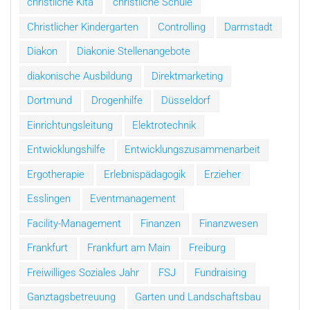
christliche Kita
christliche Schule
Christlicher Kindergarten
Controlling
Darmstadt
Diakon
Diakonie Stellenangebote
diakonische Ausbildung
Direktmarketing
Dortmund
Drogenhilfe
Düsseldorf
Einrichtungsleitung
Elektrotechnik
Entwicklungshilfe
Entwicklungszusammenarbeit
Ergotherapie
Erlebnispädagogik
Erzieher
Esslingen
Eventmanagement
Facility-Management
Finanzen
Finanzwesen
Frankfurt
Frankfurt am Main
Freiburg
Freiwilliges Soziales Jahr
FSJ
Fundraising
Ganztagsbetreuung
Garten und Landschaftsbau