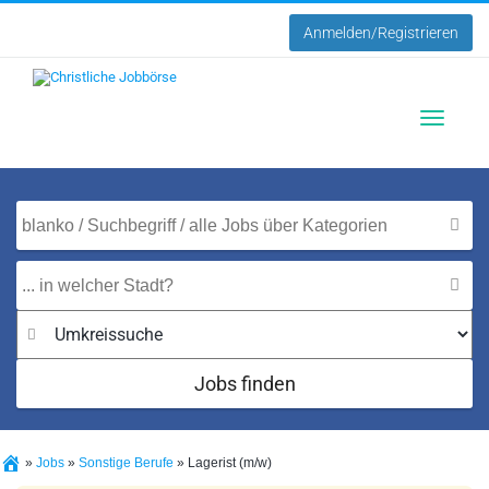
Anmelden/Registrieren
Toggle
navigatio
Jobs finden
»
Jobs
»
Sonstige Berufe
»
Lagerist (m/w)