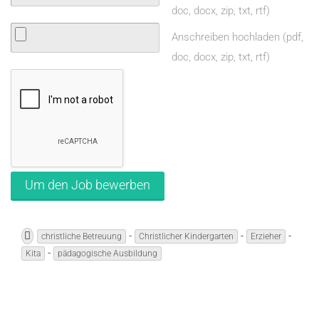
doc, docx, zip, txt, rtf)
Anschreiben hochladen (pdf,
doc, docx, zip, txt, rtf)
-
-
-
christliche Betreuung
Christlicher Kindergarten
Erzieher
-
Kita
pädagogische Ausbildung