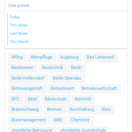
Date posted
Today
This Week
Last Week
This Month
Affing
Altenpflege
Augsburg
Bad Liebenzell
Bankwesen
Bautechnik
Berlin
Berlin-Hellersdorf
Berlin-Spandau
Betreuungskraft
Betriebswirt
Betriebswirtschaft
BFD
Bibel
Bibelschule
Bielefeld
Braunschweig
Bremen
Buchhaltung
Büro
Büromanagement
BWL
Chemnitz
christliche Betreuung
christliche Grundschule