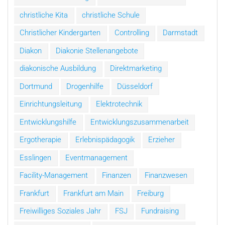
christliche Kita
christliche Schule
Christlicher Kindergarten
Controlling
Darmstadt
Diakon
Diakonie Stellenangebote
diakonische Ausbildung
Direktmarketing
Dortmund
Drogenhilfe
Düsseldorf
Einrichtungsleitung
Elektrotechnik
Entwicklungshilfe
Entwicklungszusammenarbeit
Ergotherapie
Erlebnispädagogik
Erzieher
Esslingen
Eventmanagement
Facility-Management
Finanzen
Finanzwesen
Frankfurt
Frankfurt am Main
Freiburg
Freiwilliges Soziales Jahr
FSJ
Fundraising