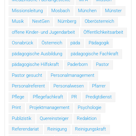
Missionsleitung
Mosbach
München
Münster
Musik
NextGen
Nürnberg
Oberösterreich
offene Kinder- und Jugendarbeit
Öffentlichkeitsarbeit
Osnabrück
Österreich
päda
Pädagogik
pädagogische Ausbildung
pädagogische Fachkraft
pädagogische Hilfskraft
Paderborn
Pastor
Pastor gesucht
Personalmanagement
Personalreferent
Personalwesen
Pfarrer
Pflege
Pflegefachkraft
PR
Predigtdienst
Print
Projektmanagement
Psychologie
Publizistik
Quereinsteiger
Redaktion
Referendariat
Reinigung
Reinigungskraft