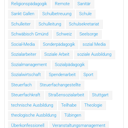
Religionspädagogik
Remote
Sanitär
Sankt Gallen
Schulbetreuung
Schule
Schulleiter
Schulleitung
Schulsekretariat
Schwäbisch Gmünd
Schweiz
Seelsorge
Social-Media
Sonderpädagogik
sozial Media
Sozialarbeiter
Soziale Arbeit
soziale Ausbildung
Sozialmanagement
Sozialpädagogik
Sozialwirtschaft
Spendenarbeit
Sport
Steuerfach
Steuerfachangestellte
Steuerfachkraft
Straßensozialarbeit
Stuttgart
technische Ausbildung
Teilhabe
Theologie
theologische Ausbildung
Tübingen
Überkonfessionell
Veranstaltungsmanagement