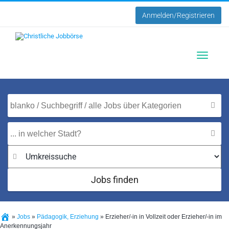
Anmelden/Registrieren
Toggle
navigatio
Jobs finden
»
Jobs
»
Pädagogik, Erziehung
»
Erzieher/-in in Vollzeit oder Erzieher/-in im
Anerkennungsjahr