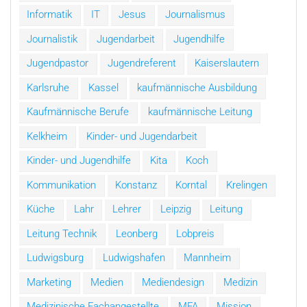
Informatik
IT
Jesus
Journalismus
Journalistik
Jugendarbeit
Jugendhilfe
Jugendpastor
Jugendreferent
Kaiserslautern
Karlsruhe
Kassel
kaufmännische Ausbildung
Kaufmännische Berufe
kaufmännische Leitung
Kelkheim
Kinder- und Jugendarbeit
Kinder- und Jugendhilfe
Kita
Koch
Kommunikation
Konstanz
Korntal
Krelingen
Küche
Lahr
Lehrer
Leipzig
Leitung
Leitung Technik
Leonberg
Lobpreis
Ludwigsburg
Ludwigshafen
Mannheim
Marketing
Medien
Mediendesign
Medizin
Medizinische Fachangestellte
MFA
Mission