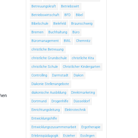
Betreuungskraft
Betriebswirt
Betriebswirtschaft
BFD
Bibel
Bibelschule
Bielefeld
Braunschweig
Bremen
Buchhaltung
Büro
Büromanagement
BWL
Chemnitz
christliche Betreuung
christliche Grundschule
christliche Kita
christliche Schule
Christlicher Kindergarten
Controlling
Darmstadt
Diakon
Diakonie Stellenangebote
diakonische Ausbildung
Direktmarketing
chen
Dortmund
Drogenhilfe
Düsseldorf
Einrichtungsleitung
Elektrotechnik
Entwicklungshilfe
Entwicklungszusammenarbeit
Ergotherapie
Erlebnispädagogik
Erzieher
Esslingen