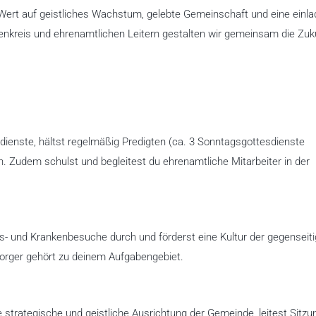
 Wert auf geistliches Wachstum, gelebte Gemeinschaft und eine einl
enkreis und ehrenamtlichen Leitern gestalten wir gemeinsam die Zuk
dienste, hältst regelmäßig Predigten (ca. 3 Sonntagsgottesdienste
. Zudem schulst und begleitest du ehrenamtliche Mitarbeiter in der
s- und Krankenbesuche durch und förderst eine Kultur der gegenseit
orger gehört zu deinem Aufgabengebiet.
strategische und geistliche Ausrichtung der Gemeinde, leitest Sitz