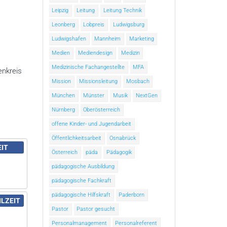
Leipzig
Leitung
Leitung Technik
Leonberg
Lobpreis
Ludwigsburg
Ludwigshafen
Mannheim
Marketing
Medien
Mediendesign
Medizin
Medizinische Fachangestellte
MFA
enkreis
Mission
Missionsleitung
Mosbach
München
Münster
Musik
NextGen
Nürnberg
Oberösterreich
offene Kinder- und Jugendarbeit
Öffentlichkeitsarbeit
Osnabrück
EIT
Österreich
päda
Pädagogik
pädagogische Ausbildung
pädagogische Fachkraft
pädagogische Hilfskraft
Paderborn
ILZEIT
Pastor
Pastor gesucht
Personalmanagement
Personalreferent