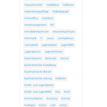
Hauswirtschaft
Heidelberg
Heilbronn
Heilerziehungspflege
Heilpädagogik
Homeoffice
Hotelfach
Hotelmanagement
HR
Immobilienkaufmann
Industriekaufmann
Informatik
IT
Jesus
Journalismus
Journalistik
Jugendarbeit
Jugendhilfe
Jugendpastor
Jugendreferent
Kaiserslautern
Karlsruhe
Kassel
kaufmännische Ausbildung
Kaufmännische Berufe
kaufmännische Leitung
Kelkheim
Kinder- und Jugendarbeit
Kinder- und Jugendhilfe
Kita
Koch
Kommunikation
Konstanz
Korntal
Krelingen
Küche
Lahr
Lehrer