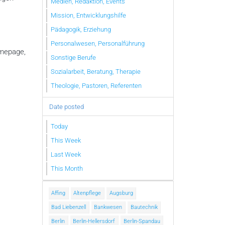
Medien, Redaktion, Events
Mission, Entwicklungshilfe
Pädagogik, Erziehung
Personalwesen, Personalführung
omepage,
Sonstige Berufe
Sozialarbeit, Beratung, Therapie
Theologie, Pastoren, Referenten
Date posted
Today
This Week
Last Week
This Month
Affing
Altenpflege
Augsburg
Bad Liebenzell
Bankwesen
Bautechnik
Berlin
Berlin-Hellersdorf
Berlin-Spandau