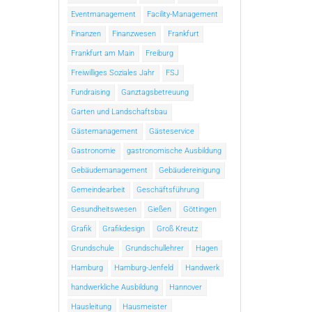
Eventmanagement
Facility-Management
Finanzen
Finanzwesen
Frankfurt
Frankfurt am Main
Freiburg
Freiwilliges Soziales Jahr
FSJ
Fundraising
Ganztagsbetreuung
Garten und Landschaftsbau
Gästemanagement
Gästeservice
Gastronomie
gastronomische Ausbildung
Gebäudemanagement
Gebäudereinigung
Gemeindearbeit
Geschäftsführung
Gesundheitswesen
Gießen
Göttingen
Grafik
Grafikdesign
Groß Kreutz
Grundschule
Grundschullehrer
Hagen
Hamburg
Hamburg-Jenfeld
Handwerk
handwerkliche Ausbildung
Hannover
Hausleitung
Hausmeister