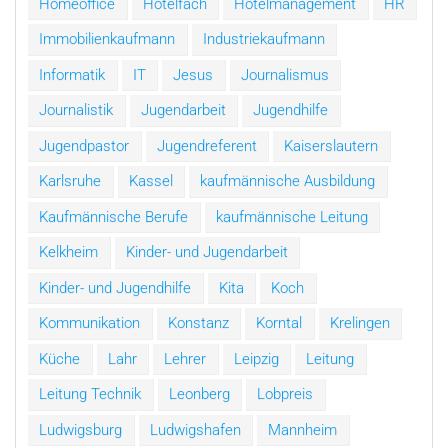
Homeoffice
Hotelfach
Hotelmanagement
HR
Immobilienkaufmann
Industriekaufmann
Informatik
IT
Jesus
Journalismus
Journalistik
Jugendarbeit
Jugendhilfe
Jugendpastor
Jugendreferent
Kaiserslautern
Karlsruhe
Kassel
kaufmännische Ausbildung
Kaufmännische Berufe
kaufmännische Leitung
Kelkheim
Kinder- und Jugendarbeit
Kinder- und Jugendhilfe
Kita
Koch
Kommunikation
Konstanz
Korntal
Krelingen
Küche
Lahr
Lehrer
Leipzig
Leitung
Leitung Technik
Leonberg
Lobpreis
Ludwigsburg
Ludwigshafen
Mannheim