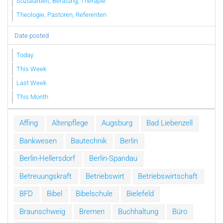
Sozialarbeit, Beratung, Therapie
Theologie, Pastoren, Referenten
Date posted
Today
This Week
Last Week
This Month
Affing
Altenpflege
Augsburg
Bad Liebenzell
Bankwesen
Bautechnik
Berlin
Berlin-Hellersdorf
Berlin-Spandau
Betreuungskraft
Betriebswirt
Betriebswirtschaft
BFD
Bibel
Bibelschule
Bielefeld
Braunschweig
Bremen
Buchhaltung
Büro