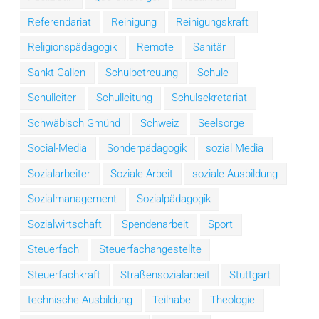
Referendariat
Reinigung
Reinigungskraft
Religionspädagogik
Remote
Sanitär
Sankt Gallen
Schulbetreuung
Schule
Schulleiter
Schulleitung
Schulsekretariat
Schwäbisch Gmünd
Schweiz
Seelsorge
Social-Media
Sonderpädagogik
sozial Media
Sozialarbeiter
Soziale Arbeit
soziale Ausbildung
Sozialmanagement
Sozialpädagogik
Sozialwirtschaft
Spendenarbeit
Sport
Steuerfach
Steuerfachangestellte
Steuerfachkraft
Straßensozialarbeit
Stuttgart
technische Ausbildung
Teilhabe
Theologie