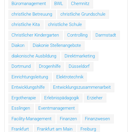
Büromanagement
BWL
Chemnitz
christliche Betreuung
christliche Grundschule
christliche Kita
christliche Schule
Christlicher Kindergarten
Controlling
Darmstadt
Diakon
Diakonie Stellenangebote
diakonische Ausbildung
Direktmarketing
Dortmund
Drogenhilfe
Düsseldorf
Einrichtungsleitung
Elektrotechnik
Entwicklungshilfe
Entwicklungszusammenarbeit
Ergotherapie
Erlebnispädagogik
Erzieher
Esslingen
Eventmanagement
Facility-Management
Finanzen
Finanzwesen
Frankfurt
Frankfurt am Main
Freiburg