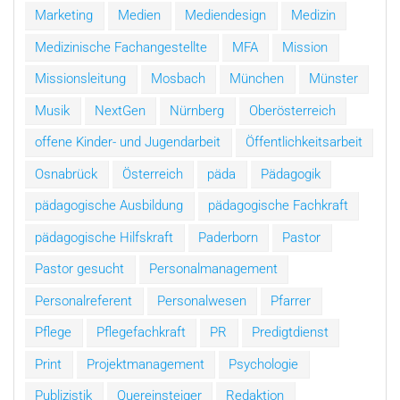
Marketing
Medien
Mediendesign
Medizin
Medizinische Fachangestellte
MFA
Mission
Missionsleitung
Mosbach
München
Münster
Musik
NextGen
Nürnberg
Oberösterreich
offene Kinder- und Jugendarbeit
Öffentlichkeitsarbeit
Osnabrück
Österreich
päda
Pädagogik
pädagogische Ausbildung
pädagogische Fachkraft
pädagogische Hilfskraft
Paderborn
Pastor
Pastor gesucht
Personalmanagement
Personalreferent
Personalwesen
Pfarrer
Pflege
Pflegefachkraft
PR
Predigtdienst
Print
Projektmanagement
Psychologie
Publizistik
Quereinsteiger
Redaktion