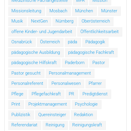
Medizinische Fachangestellte
MFA
Mission
Missionsleitung
Mosbach
München
Münster
Musik
NextGen
Nürnberg
Oberösterreich
offene Kinder- und Jugendarbeit
Öffentlichkeitsarbeit
Osnabrück
Österreich
päda
Pädagogik
pädagogische Ausbildung
pädagogische Fachkraft
pädagogische Hilfskraft
Paderborn
Pastor
Pastor gesucht
Personalmanagement
Personalreferent
Personalwesen
Pfarrer
Pflege
Pflegefachkraft
PR
Predigtdienst
Print
Projektmanagement
Psychologie
Publizistik
Quereinsteiger
Redaktion
Referendariat
Reinigung
Reinigungskraft