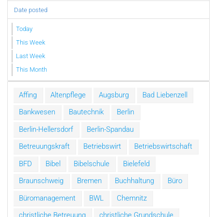
Date posted
Today
This Week
Last Week
This Month
Affing
Altenpflege
Augsburg
Bad Liebenzell
Bankwesen
Bautechnik
Berlin
Berlin-Hellersdorf
Berlin-Spandau
Betreuungskraft
Betriebswirt
Betriebswirtschaft
BFD
Bibel
Bibelschule
Bielefeld
Braunschweig
Bremen
Buchhaltung
Büro
Büromanagement
BWL
Chemnitz
christliche Betreuung
christliche Grundschule