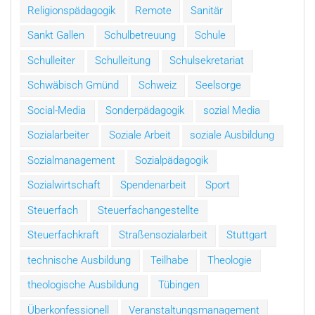
Religionspädagogik
Remote
Sanitär
Sankt Gallen
Schulbetreuung
Schule
Schulleiter
Schulleitung
Schulsekretariat
Schwäbisch Gmünd
Schweiz
Seelsorge
Social-Media
Sonderpädagogik
sozial Media
Sozialarbeiter
Soziale Arbeit
soziale Ausbildung
Sozialmanagement
Sozialpädagogik
Sozialwirtschaft
Spendenarbeit
Sport
Steuerfach
Steuerfachangestellte
Steuerfachkraft
Straßensozialarbeit
Stuttgart
technische Ausbildung
Teilhabe
Theologie
theologische Ausbildung
Tübingen
Überkonfessionell
Veranstaltungsmanagement