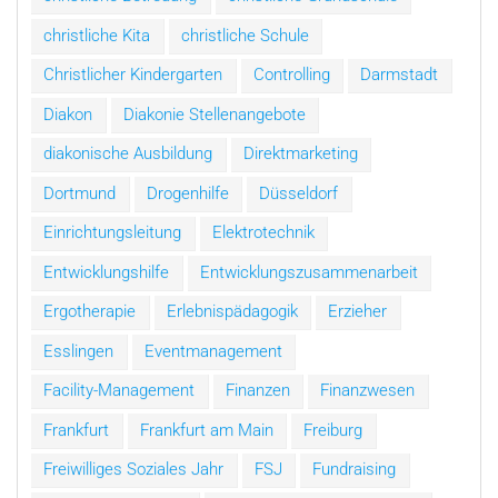
christliche Kita
christliche Schule
Christlicher Kindergarten
Controlling
Darmstadt
Diakon
Diakonie Stellenangebote
diakonische Ausbildung
Direktmarketing
Dortmund
Drogenhilfe
Düsseldorf
Einrichtungsleitung
Elektrotechnik
Entwicklungshilfe
Entwicklungszusammenarbeit
Ergotherapie
Erlebnispädagogik
Erzieher
Esslingen
Eventmanagement
Facility-Management
Finanzen
Finanzwesen
Frankfurt
Frankfurt am Main
Freiburg
Freiwilliges Soziales Jahr
FSJ
Fundraising