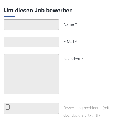
Um diesen Job bewerben
Name
*
E-Mail
*
Nachricht
*
Bewerbung hochladen (pdf,
doc, docx, zip, txt, rtf)