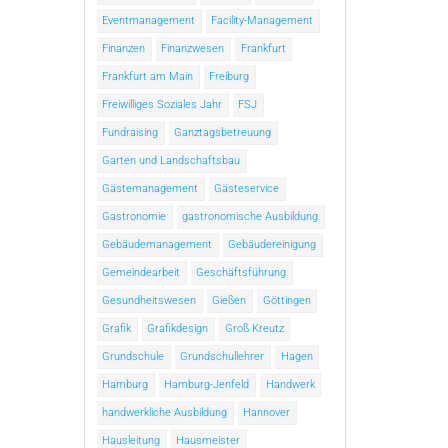
Eventmanagement
Facility-Management
Finanzen
Finanzwesen
Frankfurt
Frankfurt am Main
Freiburg
Freiwilliges Soziales Jahr
FSJ
Fundraising
Ganztagsbetreuung
Garten und Landschaftsbau
Gästemanagement
Gästeservice
Gastronomie
gastronomische Ausbildung
Gebäudemanagement
Gebäudereinigung
Gemeindearbeit
Geschäftsführung
Gesundheitswesen
Gießen
Göttingen
Grafik
Grafikdesign
Groß Kreutz
Grundschule
Grundschullehrer
Hagen
Hamburg
Hamburg-Jenfeld
Handwerk
handwerkliche Ausbildung
Hannover
Hausleitung
Hausmeister