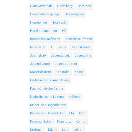
Hauswirtschaft
Heidelberg
Heilbronn
Heilerziehungspflege
Heilpädagogik
Homeoffice
Hotelfach
Hotelmanagement
HR
Immobilienkaufmann
Industriekaufmann
Informatik
IT
Jesus
Journalismus
Journalistik
Jugendarbeit
Jugendhilfe
Jugendpastor
Jugendreferent
Kaiserslautern
Karlsruhe
Kassel
kaufmännische Ausbildung
Kaufmännische Berufe
kaufmännische Leitung
Kelkheim
Kinder- und Jugendarbeit
Kinder- und Jugendhilfe
Kita
Koch
Kommunikation
Konstanz
Korntal
Krelingen
Küche
Lahr
Lehrer