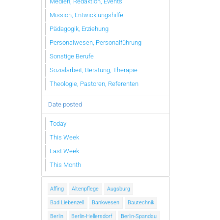
Medien, Redaktion, Events
Mission, Entwicklungshilfe
Pädagogik, Erziehung
Personalwesen, Personalführung
Sonstige Berufe
Sozialarbeit, Beratung, Therapie
Theologie, Pastoren, Referenten
Date posted
Today
This Week
Last Week
This Month
Affing
Altenpflege
Augsburg
Bad Liebenzell
Bankwesen
Bautechnik
Berlin
Berlin-Hellersdorf
Berlin-Spandau