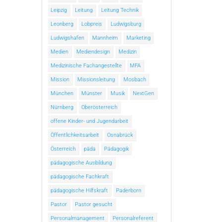
Leipzig
Leitung
Leitung Technik
Leonberg
Lobpreis
Ludwigsburg
Ludwigshafen
Mannheim
Marketing
Medien
Mediendesign
Medizin
Medizinische Fachangestellte
MFA
Mission
Missionsleitung
Mosbach
München
Münster
Musik
NextGen
Nürnberg
Oberösterreich
offene Kinder- und Jugendarbeit
Öffentlichkeitsarbeit
Osnabrück
Österreich
päda
Pädagogik
pädagogische Ausbildung
pädagogische Fachkraft
pädagogische Hilfskraft
Paderborn
Pastor
Pastor gesucht
Personalmanagement
Personalreferent