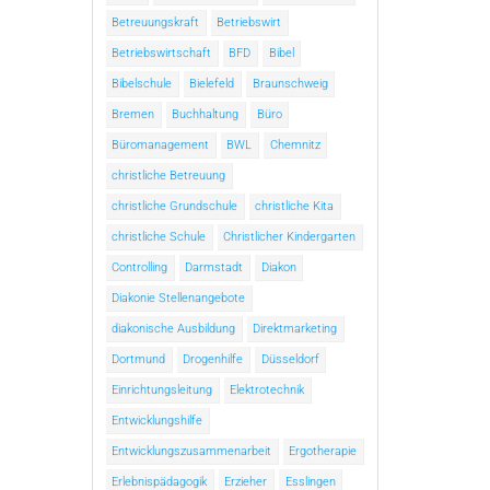
Betreuungskraft
Betriebswirt
Betriebswirtschaft
BFD
Bibel
Bibelschule
Bielefeld
Braunschweig
Bremen
Buchhaltung
Büro
Büromanagement
BWL
Chemnitz
christliche Betreuung
christliche Grundschule
christliche Kita
christliche Schule
Christlicher Kindergarten
Controlling
Darmstadt
Diakon
Diakonie Stellenangebote
diakonische Ausbildung
Direktmarketing
Dortmund
Drogenhilfe
Düsseldorf
Einrichtungsleitung
Elektrotechnik
Entwicklungshilfe
Entwicklungszusammenarbeit
Ergotherapie
Erlebnispädagogik
Erzieher
Esslingen